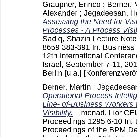
Graupner, Enrico
;
Berner, 
Alexander
;
Jegadeesan, H
Assessing the Need for Visi
Processes - A Process Visib
Sadiq, Shazia
Lecture Note
8659
383-391
In: Busines
12th International Confere
Israel, September 7-11, 20
Berlin [u.a.]
[Konferenzveröf
Berner, Martin
;
Jegadeesan
Operational Process Intell
Line- of-Business Workers 
Visibility.
Limonad, Lior
CEU
Proceedings
1295
6-10
In:
Proceedings of the BPM D