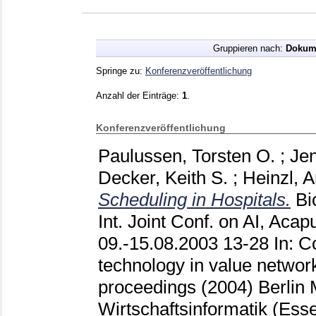
Gruppieren nach:
Dokum
Springe zu:
Konferenzveröffentlichung
Anzahl der Einträge:
1
.
Konferenzveröffentlichung
Paulussen, Torsten O.
;
Jen
Decker, Keith S.
;
Heinzl, 
Scheduling in Hospitals.
Bi
Int. Joint Conf. on AI, Acap
09.-15.08.2003
13-28
In: C
technology in value networ
proceedings (2004) Berlin
Wirtschaftsinformatik (Ess