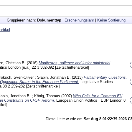
Gruppieren nach:
Dokumenttyp
|
Erscheinungsjahr
|
Keine Sortierung
artikel
n, Christian B.
(2016)
Manifestos, salience and junior ministerial
itics London [u.a.]
22 3
382-392
[Zeitschriftenartikel]
roksch, Sven-Oliver
;
Slapin, Jonathan B.
(2013)
Parliamentary Questions,
 Opposition Status in the European Parliament.
Legislative Studies
wa
38 2
259-282
[Zeitschriftenartikel]
lapin, Jonathan B.
;
König, Thomas
(2007)
Who Calls for a Common EU
san Constraints on CFSP Reform.
European Union Politics : EUP London
8
ikel]
Diese Liste wurde am
Sat Aug 8 01:22:39 2026 