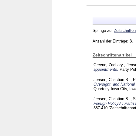
Springe zu:
Zeitschriften
Anzahl der Einträge:
3
.
Zeitschriftenartikel
Greene, Zachary
;
Jense
appointments.
Party Pol
Jensen, Christian B.
;
P
Oversight, and National
Quarterly Iowa City, Io
Jensen, Christian B.
;
S
Foreign Policy? : Parti
387-410
[Zeitschriftenart