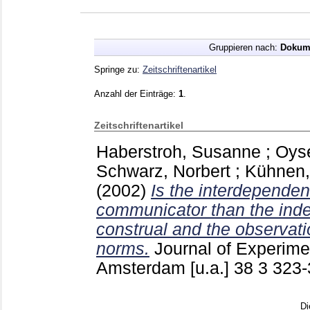
Gruppieren nach:
Dokum
Springe zu:
Zeitschriftenartikel
Anzahl der Einträge:
1
.
Zeitschriftenartikel
Haberstroh, Susanne
;
Oys
Schwarz, Norbert
;
Kühnen,
(2002)
Is the interdependent
communicator than the indep
construal and the observati
norms.
Journal of Experime
Amsterdam [u.a.]
38 3
323
Di