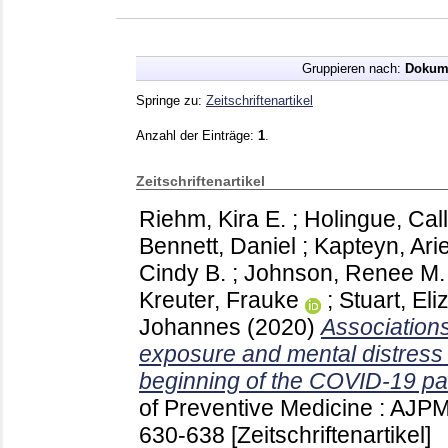
Gruppieren nach:
Dokum
Springe zu:
Zeitschriftenartikel
Anzahl der Einträge:
1
.
Zeitschriftenartikel
Riehm, Kira E.
;
Holingue, Cal
Bennett, Daniel
;
Kapteyn, Ari
Cindy B.
;
Johnson, Renee M.
Kreuter, Frauke
;
Stuart, Eli
Johannes
(2020)
Association
exposure and mental distress 
beginning of the COVID-19 p
of Preventive Medicine : AJP
630-638
[Zeitschriftenartikel]