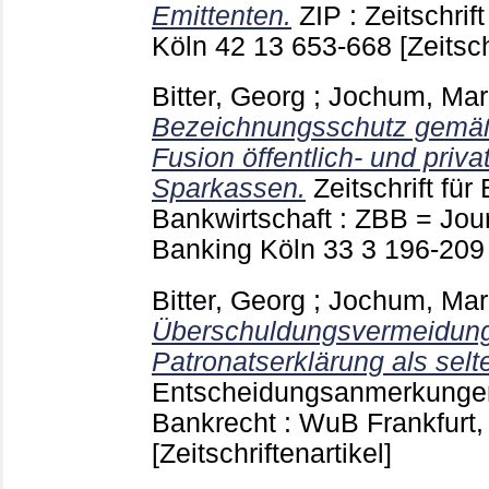
Emittenten.
ZIP : Zeitschrif
Köln
42 13
653-668
[Zeitsch
Bitter, Georg
;
Jochum, Mar
Bezeichnungsschutz gemäß
Fusion öffentlich- und privat
Sparkassen.
Zeitschrift fü
Bankwirtschaft : ZBB = Jou
Banking Köln
33 3
196-20
Bitter, Georg
;
Jochum, Mar
Überschuldungsvermeidung
Patronatserklärung als sel
Entscheidungsanmerkungen
Bankrecht : WuB Frankfurt
[Zeitschriftenartikel]