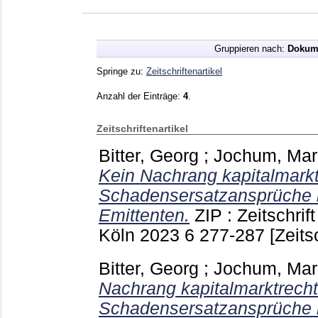
Gruppieren nach:
Dokum
Springe zu:
Zeitschriftenartikel
Anzahl der Einträge:
4
.
Zeitschriftenartikel
Bitter, Georg
;
Jochum, Mar
Kein Nachrang kapital­markt­
Schadensersatzansprüche i
Emittenten.
ZIP : Zeitschrif
Köln
2023 6
277-287
[Zeits
Bitter, Georg
;
Jochum, Mar
Nachrang kapitalmarktrecht
Schadensersatzansprüche i