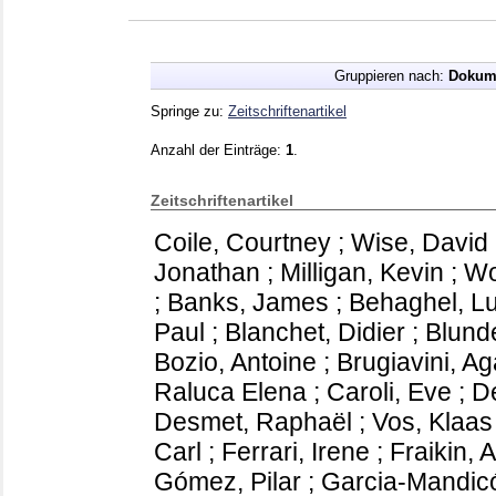
Gruppieren nach:
Dokum
Springe zu:
Zeitschriftenartikel
Anzahl der Einträge:
1
.
Zeitschriftenartikel
Coile, Courtney
;
Wise, David
Jonathan
;
Milligan, Kevin
;
Wo
;
Banks, James
;
Behaghel, L
Paul
;
Blanchet, Didier
;
Blunde
Bozio, Antoine
;
Brugiavini, Ag
Raluca Elena
;
Caroli, Eve
;
De
Desmet, Raphaël
;
Vos, Klaas
Carl
;
Ferrari, Irene
;
Fraikin, 
Gómez, Pilar
;
Garcia-Mandicó