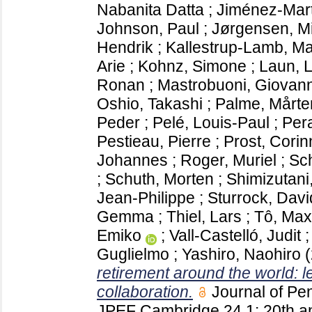
Nabanita Datta
;
Jiménez-Mart
Johnson, Paul
;
Jørgensen, M
Hendrik
;
Kallestrup-Lamb, M
Arie
;
Kohnz, Simone
;
Laun, L
Ronan
;
Mastrobuoni, Giovann
Oshio, Takashi
;
Palme, Mårte
Peder
;
Pelé, Louis-Paul
;
Per
Pestieau, Pierre
;
Prost, Corin
Johannes
;
Roger, Muriel
;
Sc
;
Schuth, Morten
;
Shimizutani
Jean-Philippe
;
Sturrock, Davi
Gemma
;
Thiel, Lars
;
Tô, Ma
Emiko
;
Vall-Castelló, Judit
Guglielmo
;
Yashiro, Naohiro
retirement around the world: 
collaboration.
Journal of Pe
JPEF Cambridge
24 1: 20th a