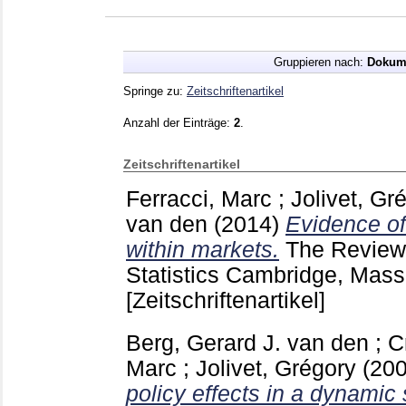
Gruppieren nach:
Dokum
Springe zu:
Zeitschriftenartikel
Anzahl der Einträge:
2
.
Zeitschriftenartikel
Ferracci, Marc
;
Jolivet, Gr
van den
(2014)
Evidence of
within markets.
The Review
Statistics Cambridge, Mas
[Zeitschriftenartikel]
Berg, Gerard J. van den
;
C
Marc
;
Jolivet, Grégory
(20
policy effects in a dynamic 