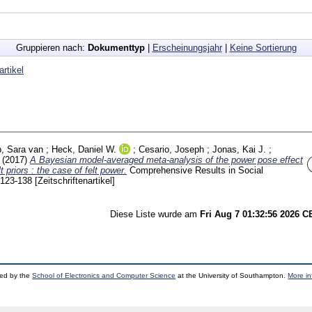
Gruppieren nach:
Dokumenttyp
|
Erscheinungsjahr
|
Keine Sortierung
artikel
p, Sara van
;
Heck, Daniel W.
;
Cesario, Joseph
;
Jonas, Kai J.
;
(2017)
A Bayesian model-averaged meta-analysis of the power pose effect
 priors : the case of felt power.
Comprehensive Results in Social
123-138
[Zeitschriftenartikel]
Diese Liste wurde am
Fri Aug 7 01:32:56 2026 
ped by the
School of Electronics and Computer Science
at the University of Southampton.
More in