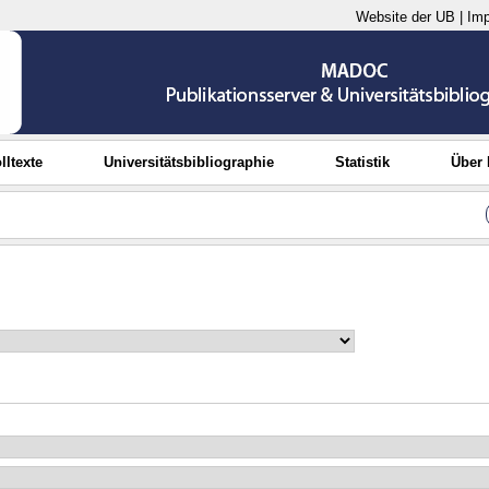
Website der UB
|
Im
lltexte
Universitätsbibliographie
Statistik
Über