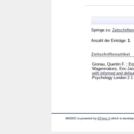
Springe zu:
Zeitschriften
Anzahl der Einträge:
1
.
Zeitschriftenartikel
Gronau, Quentin F.
;
Er
Wagenmakers, Eric-Jan
with informed and default
Psychology London
2 1
MADOC is powered by
EPrints 3
which is develo