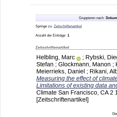
Gruppieren nach:
Dokum
Springe zu:
Zeitschriftenartikel
Anzahl der Einträge:
1
.
Zeitschriftenartikel
Helbling, Marc
;
Rybski, Di
Stefan
;
Glockmann, Manon
;
Meierrieks, Daniel
;
Rikani, A
Measuring the effect of climat
Limitations of existing data a
Climate San Francisco, CA
2 
[Zeitschriftenartikel]
Di