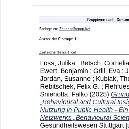
Gruppieren nach:
Dokum
Springe zu:
Zeitschriftenartikel
Anzahl der Einträge:
1
.
Zeitschriftenartikel
Loss, Julika
;
Betsch, Corneli
Ewert, Benjamin
;
Grill, Eva
;
J
Jordan, Susanne
;
Kubiak, T
Rebitschek, Felix G.
;
Rehfues
Sniehotta, Falko
(2025)
Grund
„Behavioural and Cultural Insi
Nutzung in Public Health - E
Netzwerks „Behavioural Scie
Gesundheitswesen Stuttgart [