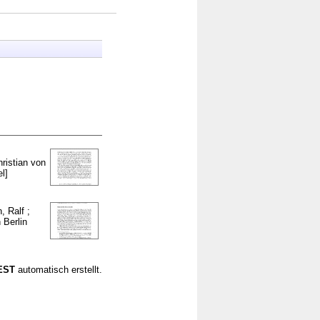
ristian von
l]
, Ralf
;
 Berlin
CEST
automatisch erstellt.