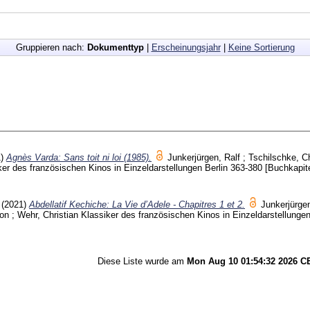
Gruppieren nach:
Dokumenttyp
|
Erscheinungsjahr
|
Keine Sortierung
1)
Agnès Varda: Sans toit ni loi (1985).
Junkerjürgen, Ralf
;
Tschilschke, Ch
er des französischen Kinos in Einzeldarstellungen Berlin
363-380
[Buchkapite
(2021)
Abdellatif Kechiche: La Vie d’Adele - Chapitres 1 et 2.
Junkerjürgen
von
;
Wehr, Christian
Klassiker des französischen Kinos in Einzeldarstellungen
Diese Liste wurde am
Mon Aug 10 01:54:32 2026 