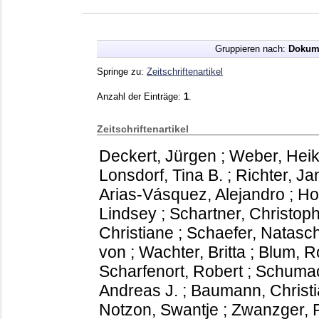
Gruppieren nach:
Dokum
Springe zu:
Zeitschriftenartikel
Anzahl der Einträge:
1
.
Zeitschriftenartikel
Deckert, Jürgen
;
Weber, Hei
Lonsdorf, Tina B.
;
Richter, Ja
Arias-Vásquez, Alejandro
;
Ho
Lindsey
;
Schartner, Christop
Christiane
;
Schaefer, Natasc
von
;
Wachter, Britta
;
Blum, R
Scharfenort, Robert
;
Schumac
Andreas J.
;
Baumann, Christ
Notzon, Swantje
;
Zwanzger, 