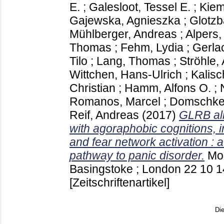
E.
;
Galesloot, Tessel E.
;
Kiem
Gajewska, Agnieszka
;
Glotzb
Mühlberger, Andreas
;
Alpers,
Thomas
;
Fehm, Lydia
;
Gerla
Tilo
;
Lang, Thomas
;
Ströhle,
Wittchen, Hans-Ulrich
;
Kalisc
Christian
;
Hamm, Alfons O.
;
Romanos, Marcel
;
Domschke,
Reif, Andreas
(2017)
GLRB all
with agoraphobic cognitions, 
and fear network activation : 
pathway to panic disorder.
Mol
Basingstoke ; London
22 10
1
[Zeitschriftenartikel]
Di