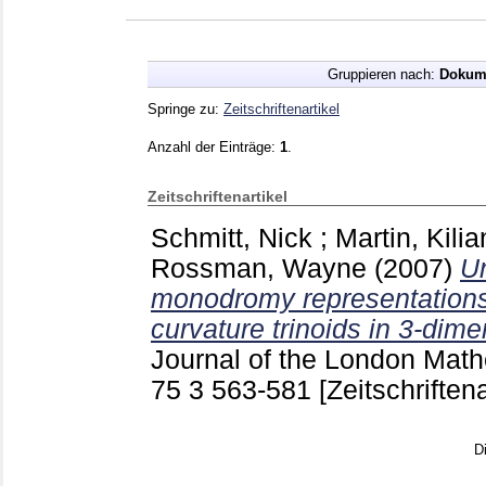
Gruppieren nach:
Dokum
Springe zu:
Zeitschriftenartikel
Anzahl der Einträge:
1
.
Zeitschriftenartikel
Schmitt, Nick
;
Martin, Kilia
Rossman, Wayne
(2007)
Un
monodromy representation
curvature trinoids in 3-dim
Journal of the London Math
75 3
563-581
[Zeitschriftena
D