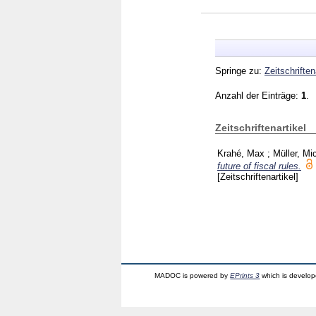
Springe zu:
Zeitschriften
Anzahl der Einträge:
1
.
Zeitschriftenartikel
Krahé, Max
;
Müller, Mi
future of fiscal rules.
[Zeitschriftenartikel]
MADOC is powered by
EPrints 3
which is develo