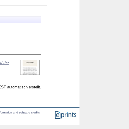
nd the
CEST
automatisch erstellt.
formation and software credits
.