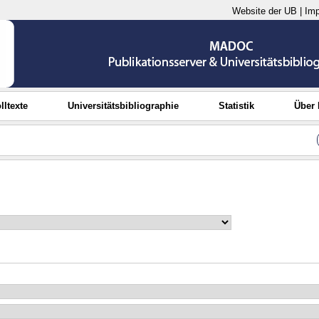
Website der UB
|
Im
lltexte
Universitätsbibliographie
Statistik
Über