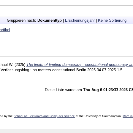
Gruppieren nach:
Dokumenttyp
|
Erscheinungsjahr
|
Keine Sortierung
artikel
chael W.
(2025)
The limits of limiting democracy : constitutional democracy a
Verfassungsblog : on matters constitutional Berlin
2025 04.07.2025
1-5
Diese Liste wurde am
Thu Aug 6 01:23:33 2026 
ped by the
School of Electronics and Computer Science
at the University of Southampton.
More in