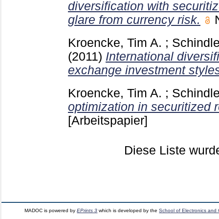
diversification with securiti
glare from currency risk.
Kroencke, Tim A.
;
Schindle
(2011)
International diversif
exchange investment styles
Kroencke, Tim A.
;
Schindle
optimization in securitized 
[Arbeitspapier]
Diese Liste wur
MADOC is powered by
EPrints 3
which is developed by the
School of Electronics and