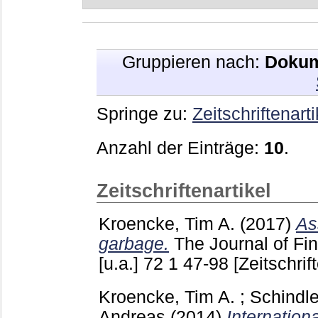
Gruppieren nach:
Dokum
Springe zu:
Zeitschriftenarti
Anzahl der Einträge:
10
.
Zeitschriftenartikel
Kroencke, Tim A.
(2017)
As
garbage.
The Journal of F
[u.a.]
72 1
47-98
[Zeitschrif
Kroencke, Tim A.
;
Schindle
Andreas
(2014)
Internationa