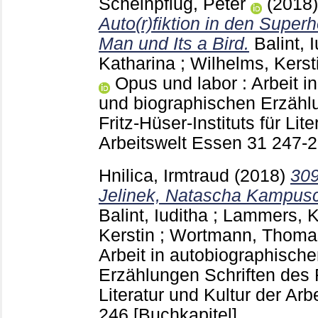
Scheinpflug, Peter
(2018
Auto(r)fiktion in den Supe
Man und Its a Bird.
Balint, 
Katharina
;
Wilhelms, Kerst
Opus und labor : Arbeit i
und biographischen Erzähl
Fritz-Hüser-Instituts für Lit
Arbeitswelt Essen
31
247-
Hnilica, Irmtraud
(2018)
309
Jelinek, Natascha Kampus
Balint, Iuditha
;
Lammers, K
Kerstin
;
Wortmann, Thoma
Arbeit in autobiographisch
Erzählungen Schriften des Fr
Literatur und Kultur der Ar
246
[Buchkapitel]