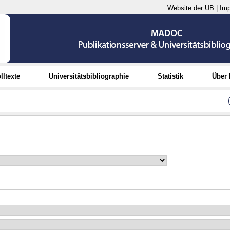
Website der UB
|
Im
lltexte
Universitätsbibliographie
Statistik
Über