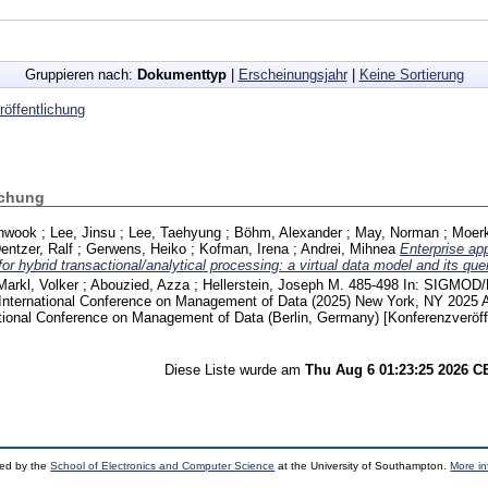
Gruppieren nach:
Dokumenttyp
|
Erscheinungsjahr
|
Keine Sortierung
öffentlichung
ichung
nwook
;
Lee, Jinsu
;
Lee, Taehyung
;
Böhm, Alexander
;
May, Norman
;
Moerk
entzer, Ralf
;
Gerwens, Heiko
;
Kofman, Irena
;
Andrei, Mihnea
Enterprise app
or hybrid transactional/analytical processing: a virtual data model and its que
Markl, Volker
;
Abouzied, Azza
;
Hellerstein, Joseph M.
485-498
In: SIGMOD/
International Conference on Management of Data (2025) New York, NY
2025
onal Conference on Management of Data (Berlin, Germany)
[Konferenzveröff
Diese Liste wurde am
Thu Aug 6 01:23:25 2026 
ped by the
School of Electronics and Computer Science
at the University of Southampton.
More in