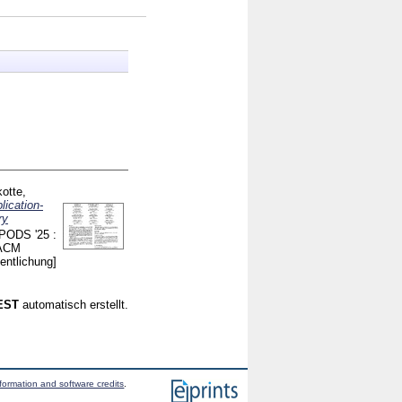
otte,
lication-
ry
PODS '25 :
 ACM
entlichung]
CEST
automatisch erstellt.
formation and software credits
.