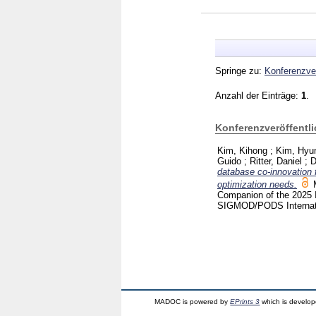
Springe zu:
Konferenzver
Anzahl der Einträge:
1
.
Konferenzveröffentl
Kim, Kihong
;
Kim, Hyu
Guido
;
Ritter, Daniel
;
D
database co-innovation f
optimization needs.
Companion of the 2025 
SIGMOD/PODS Internati
MADOC is powered by
EPrints 3
which is develo