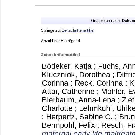
Gruppieren nach:
Dokum
Springe zu:
Zeitschriftenartikel
Anzahl der Einträge:
4
.
Zeitschriftenartikel
Bödeker, Katja
;
Fuchs, An
Kluczniok, Dorothea
;
Dittri
Corinna
;
Reck, Corinna
;
K
Attar, Catherine
;
Möhler, E
Bierbaum, Anna-Lena
;
Zie
Charlotte
;
Lehmkuhl, Ulrik
;
Herpertz, Sabine C.
;
Brun
Bermpohl, Felix
;
Resch, F
maternal early life maltrea