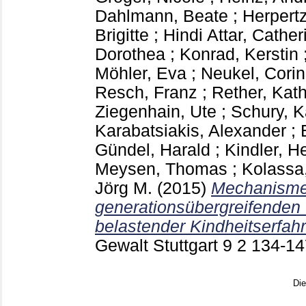
Dahlmann, Beate
;
Herpert
Brigitte
;
Hindi Attar, Cather
Dorothea
;
Konrad, Kerstin
Möhler, Eva
;
Neukel, Cori
Resch, Franz
;
Rether, Kat
Ziegenhain, Ute
;
Schury, K
Karabatsiakis, Alexander
;
Gündel, Harald
;
Kindler, H
Meysen, Thomas
;
Kolassa,
Jörg M.
(2015)
Mechanisme
generationsübergreifenden
belastender Kindheitserfah
Gewalt Stuttgart
9 2
134-1
Di