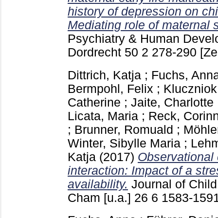
history of depression on ch
Mediating role of maternal s
Psychiatry & Human Devel
Dordrecht
50 2
278-290
[Ze
Dittrich, Katja
;
Fuchs, Ann
Bermpohl, Felix
;
Kluczniok
Catherine
;
Jaite, Charlotte
Licata, Maria
;
Reck, Corin
;
Brunner, Romuald
;
Möhle
Winter, Sibylle Maria
;
Lehm
Katja
(2017)
Observational 
interaction: Impact of a str
availability.
Journal of Chil
Cham [u.a.]
26 6
1583-159