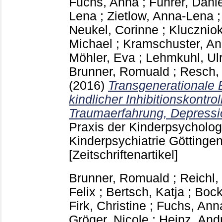
Fuchs, Anna
;
Führer, Danie
Lena
;
Zietlow, Anna-Lena
Neukel, Corinne
;
Klucznio
Michael
;
Kramschuster, A
Möhler, Eva
;
Lehmkuhl, Ulr
Brunner, Romuald
;
Resch,
(2016)
Transgenerationale 
kindlicher Inhibitionskontrol
Traumaerfahrung, Depressio
Praxis der Kinderpsycholog
Kinderpsychiatrie Göttinge
[Zeitschriftenartikel]
Brunner, Romuald
;
Reichl,
Felix
;
Bertsch, Katja
;
Bock
Firk, Christine
;
Fuchs, Ann
Gröger, Nicole
;
Heinz, And