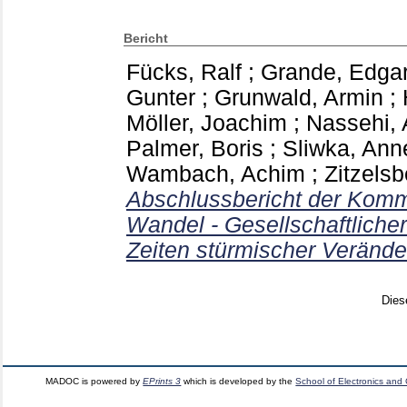
Bericht
Fücks, Ralf
;
Grande, Edga
Gunter
;
Grunwald, Armin
;
Möller, Joachim
;
Nassehi, 
Palmer, Boris
;
Sliwka, Ann
Wambach, Achim
;
Zitzels
Abschlussbericht der Komm
Wandel - Gesellschaftliche
Zeiten stürmischer Veränd
Dies
MADOC is powered by
EPrints 3
which is developed by the
School of Electronics and