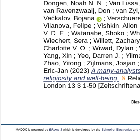
Dongen, Noah N. N.
;
Van Lissa,
van Ravenzwaaij, Don
;
van Zyl,
Većkalov, Bojana
;
Verschuere
Vilanova, Felipe
;
Vishkin, Allon
V. D. E.
;
Watanabe, Shoko
;
Whi
Wiechert, Sera
;
Willett, Zachary
Charlotte V. O.
;
Wiwad, Dylan
;
Yang, Xin
;
Yeo, Darren J.
;
Yilm
Zhao, Yitong
;
Zijlmans, Josjan
Eric-Jan
(2023)
A many-analysts
religiosity and well-being.
Reli
London
13 3
1-50
[Zeitschriftena
Dies
MADOC is powered by
EPrints 3
which is developed by the
School of Electronics and