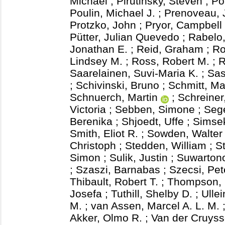
Michael
;
Pirutinsky, Steven
;
Po
Poulin, Michael J.
;
Prenoveau, 
Protzko, John
;
Pryor, Campbell
Pütter, Julian Quevedo
;
Rabelo
Jonathan E.
;
Reid, Graham
;
Ro
Lindsey M.
;
Ross, Robert M.
;
R
Saarelainen, Suvi-Maria K.
;
Sas
;
Schivinski, Bruno
;
Schmitt, Ma
Schnuerch, Martin
;
Schreiner
Victoria
;
Sebben, Simone
;
Seg
Berenika
;
Shjoedt, Uffe
;
Simse
Smith, Eliot R.
;
Sowden, Walter 
Christoph
;
Stedden, William
;
S
Simon
;
Sulik, Justin
;
Suwartono
;
Szaszi, Barnabas
;
Szecsi, Pet
Thibault, Robert T.
;
Thompson, 
Josefa
;
Tuthill, Shelby D.
;
Ulle
M.
;
van Assen, Marcel A. L. M.
Akker, Olmo R.
;
Van der Cruyss