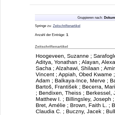
Gruppieren nach:
Dokum
Springe zu:
Zeitschriftenartikel
Anzahl der Einträge:
1
.
Zeitschriftenartikel
Hoogeveen, Suzanne
;
Sarafogl
Aditya, Yonathan
;
Alayan, Alexa
Sacha
;
Alzahawi, Shilaan
;
Amir
Vincent
;
Appiah, Obed Kwame
Adam
;
Balkaya-Ince, Merve
;
B
Bartoš, František
;
Becerra, Mar
;
Bendixen, Theiss
;
Berkessel, 
Matthew I.
;
Billingsley, Joseph
Bret, Amélie
;
Brown, Faith L.
;
B
Claudia C.
;
Buczny, Jacek
;
Bul