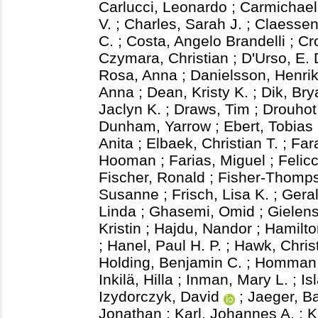
Carlucci, Leonardo
;
Carmichael,
V.
;
Charles, Sarah J.
;
Claessen
C.
;
Costa, Angelo Brandelli
;
Cr
Czymara, Christian
;
D'Urso, E.
Rosa, Anna
;
Danielsson, Henri
Anna
;
Dean, Kristy K.
;
Dik, Bry
Jaclyn K.
;
Draws, Tim
;
Drouhot
Dunham, Yarrow
;
Ebert, Tobias
Anita
;
Elbaek, Christian T.
;
Far
Hooman
;
Farias, Miguel
;
Felicc
Fischer, Ronald
;
Fisher-Thomp
Susanne
;
Frisch, Lisa K.
;
Gera
Linda
;
Ghasemi, Omid
;
Gielens
Kristin
;
Hajdu, Nandor
;
Hamilto
;
Hanel, Paul H. P.
;
Hawk, Chris
Holding, Benjamin C.
;
Homman, 
Inkilä, Hilla
;
Inman, Mary L.
;
Is
Izydorczyk, David
;
Jaeger, B
Jonathan
;
Karl, Johannes A.
;
K