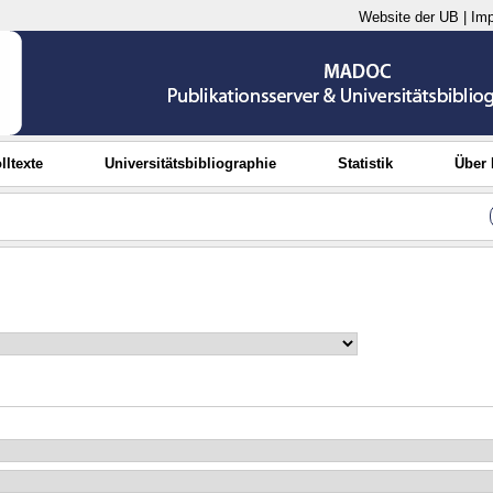
Website der UB
|
Im
lltexte
Universitätsbibliographie
Statistik
Über