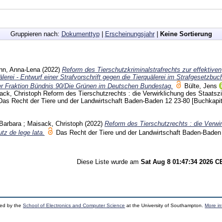
Gruppieren nach:
Dokumenttyp
|
Erscheinungsjahr
|
Keine Sortierung
nn, Anna-Lena
(2022)
Reform des Tierschutz­kriminalstrafrechts zur effektiven
rei - Entwurf einer Straf­vorschrift gegen die Tierquälerei im Strafgesetzbuc
er Fraktion Bündnis 90/Die Grünen im Deutschen Bundestag.
Bülte, Jens
ack, Christoph
Reform des Tierschutz­rechts : die Verwirklichung des Staats­zi
 Das Recht der Tiere und der Landwirtschaft Baden-Baden
12
23-80
[Buchkapit
 Barbara
;
Maisack, Christoph
(2022)
Reform des Tierschutzrechts : die Verwi
tz de lege lata.
Das Recht der Tiere und der Landwirtschaft Baden-Bade
Diese Liste wurde am
Sat Aug 8 01:47:34 2026 
ped by the
School of Electronics and Computer Science
at the University of Southampton.
More in