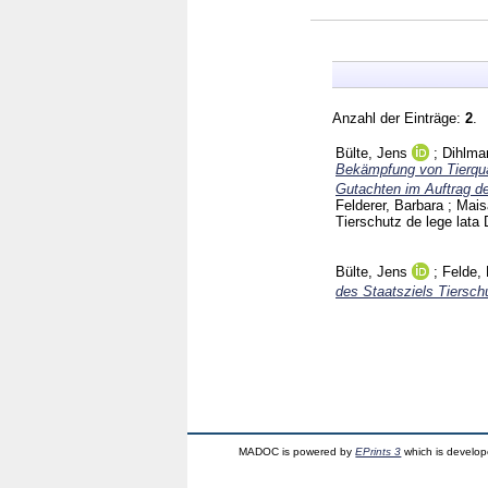
Anzahl der Einträge:
2
.
Bülte, Jens
;
Dihlma
Bekämpfung von Tierquäle
Gutachten im Auftrag d
Felderer, Barbara
;
Mais
Tierschutz de lege lata
Bülte, Jens
;
Felde,
des Staatsziels Tierschu
MADOC is powered by
EPrints 3
which is develo