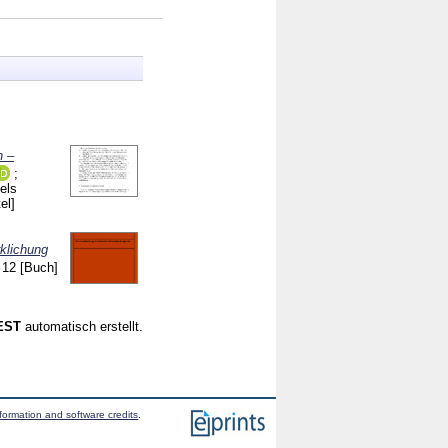
h –
;
els
el]
rklichung
n
12
[Buch]
CEST
automatisch erstellt.
formation and software credits
.