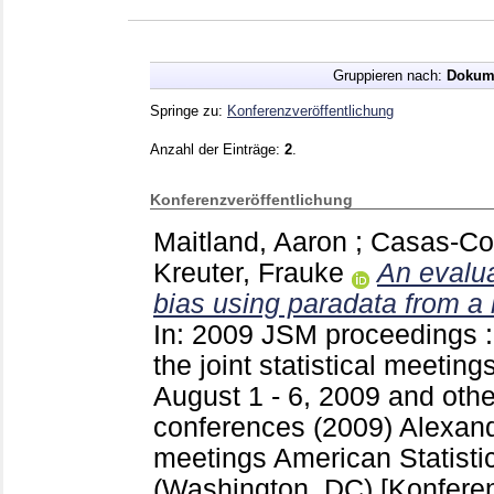
Gruppieren nach:
Dokum
Springe zu:
Konferenzveröffentlichung
Anzahl der Einträge:
2
.
Konferenzveröffentlichung
Maitland, Aaron
;
Casas-Cor
Kreuter, Frauke
An evalu
bias using paradata from a 
In: 2009 JSM proceedings :
the joint statistical meetin
August 1 - 6, 2009 and ot
conferences (2009) Alexan
meetings American Statisti
(Washington, DC)
[Konferen