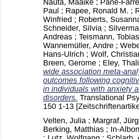
Nauta, Maaike
;
Pané-Farré,
Paul
;
Rapee, Ronald M.
;
R
Winfried
;
Roberts, Susann
Schneider, Silvia
;
Silverm
Andreas
;
Teismann, Tobia
Wannemüller, Andre
;
Webe
Hans-Ulrich
;
Wolf, Christi
Breen, Gerome
;
Eley, Thal
wide association meta-analy
outcomes following cogniti
in individuals with anxiety
disorders.
Translational Ps
150
1-13
[Zeitschriftenartike
Velten, Julia
;
Margraf, Jür
Berking, Matthias
;
In-Albon
;
Lutz, Wolfgang
;
Schlarb, 