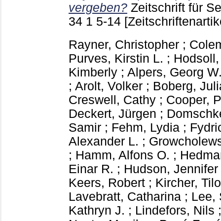
vergeben?
Zeitschrift für 
34 1
5-14
[Zeitschriftenartik
Rayner, Christopher
;
Colem
Purves, Kirstin L.
;
Hodsoll,
Kimberly
;
Alpers, Georg W
;
Arolt, Volker
;
Boberg, Juli
Creswell, Cathy
;
Cooper, P
Deckert, Jürgen
;
Domschke
Samir
;
Fehm, Lydia
;
Fydri
Alexander L.
;
Growcholews
;
Hamm, Alfons O.
;
Hedman
Einar R.
;
Hudson, Jennifer 
Keers, Robert
;
Kircher, Tilo
Lavebratt, Catharina
;
Lee,
Kathryn J.
;
Lindefors, Nils