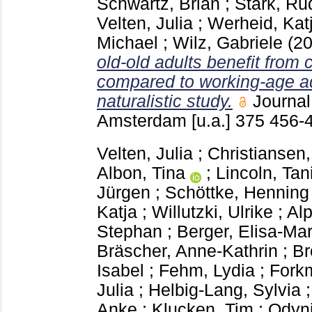
Schwartz, Brian
;
Stark, Ru
Velten, Julia
;
Werheid, Kat
Michael
;
Wilz, Gabriele
(2
old-old adults benefit from 
compared to working-age ad
naturalistic study.
Journal
Amsterdam [u.a.]
375
456-
Velten, Julia
;
Christiansen
Albon, Tina
;
Lincoln, Tan
Jürgen
;
Schöttke, Henning
Katja
;
Willutzki, Ulrike
;
Alp
Stephan
;
Berger, Elisa-Mar
Bräscher, Anne-Kathrin
;
Br
Isabel
;
Fehm, Lydia
;
Fork
Julia
;
Helbig-Lang, Sylvia
Anke
;
Klucken, Tim
;
Odyni