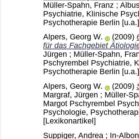
Müller-Spahn, Franz
;
Albus
Psychiatrie, Klinische Psy
Psychotherapie Berlin [u.a.
Alpers, Georg W.
(2009)
für das Fachgebiet Ätiologi
Jürgen
;
Müller-Spahn, Fra
Pschyrembel Psychiatrie, K
Psychotherapie Berlin [u.a.
Alpers, Georg W.
(2009)
Margraf, Jürgen
;
Müller-Sp
Margot
Pschyrembel Psychia
Psychologie, Psychotherapie
[Lexikonartikel]
Suppiger, Andrea
;
In-Albon