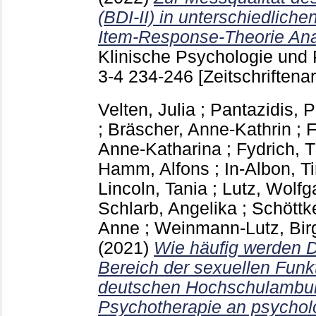
(BDI-II) in unterschiedliche
Item-Response-Theorie Ana
Klinische Psychologie und
3-4
234-246
[Zeitschriftenar
Velten, Julia
;
Pantazidis, P
;
Bräscher, Anne-Kathrin
;
F
Anne-Katharina
;
Fydrich, 
Hamm, Alfons
;
In-Albon, T
Lincoln, Tania
;
Lutz, Wolfg
Schlarb, Angelika
;
Schöttk
Anne
;
Weinmann-Lutz, Birg
(2021)
Wie häufig werden 
Bereich der sexuellen Funk
deutschen Hochschulambul
Psychotherapie an psycholo