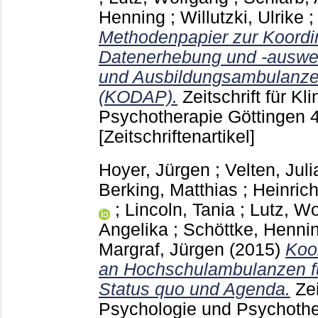
Henning
;
Willutzki, Ulrike
Methodenpapier zur Koordi
Datenerhebung und -auswe
und Ausbildungsambulanzen
(KODAP).
Zeitschrift für K
Psychotherapie Göttingen
[Zeitschriftenartikel]
Hoyer, Jürgen
;
Velten, Juli
Berking, Matthias
;
Heinrich
;
Lincoln, Tania
;
Lutz, W
Angelika
;
Schöttke, Henni
Margraf, Jürgen
(2015)
Koo
an Hochschulambulanzen fü
Status quo und Agenda.
Zei
Psychologie und Psychothe