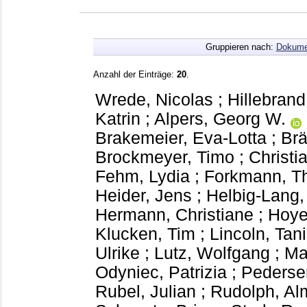
Gruppieren nach:
Dokume
Anzahl der Einträge:
20
.
Wrede, Nicolas
;
Hillebrand
Katrin
;
Alpers, Georg W.
Brakemeier, Eva-Lotta
;
Brä
Brockmeyer, Timo
;
Christi
Fehm, Lydia
;
Forkmann, T
Heider, Jens
;
Helbig-Lang,
Hermann, Christiane
;
Hoye
Klucken, Tim
;
Lincoln, Tan
Ulrike
;
Lutz, Wolfgang
;
Ma
Odyniec, Patrizia
;
Pederse
Rubel, Julian
;
Rudolph, Al