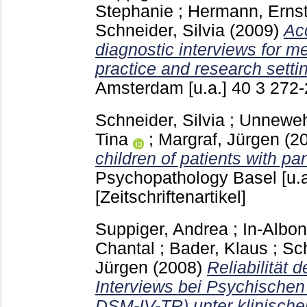
Stephanie
;
Hermann, Erns
Schneider, Silvia
(2009)
Ac
diagnostic interviews for me
practice and research setti
Amsterdam [u.a.]
40 3
272
Schneider, Silvia
;
Unneweh
Tina
;
Margraf, Jürgen
(2
children of patients with pa
Psychopathology Basel [u.
[Zeitschriftenartikel]
Suppiger, Andrea
;
In-Albon
Chantal
;
Bader, Klaus
;
Sch
Jürgen
(2008)
Reliabilität 
Interviews bei Psychischen
DSM-IV-TR) unter klinisch