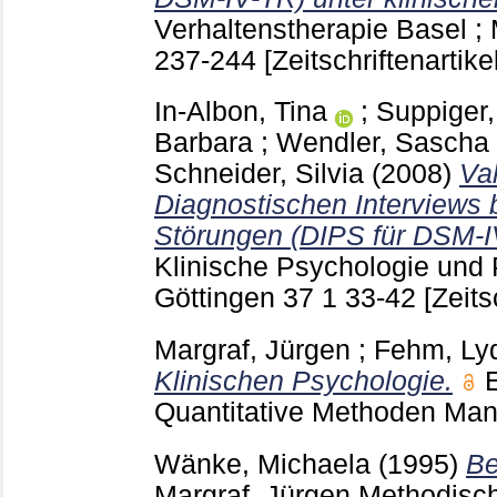
Verhaltenstherapie Basel ;
237-244
[Zeitschriftenartikel
In-Albon, Tina
;
Suppiger
Barbara
;
Wendler, Sascha
Schneider, Silvia
(2008)
Val
Diagnostischen Interviews 
Störungen (DIPS für DSM-I
Klinische Psychologie und
Göttingen
37 1
33-42
[Zeits
Margraf, Jürgen
;
Fehm, Ly
Klinischen Psychologie.
Quantitative Methoden Ma
Wänke, Michaela
(1995)
Be
Margraf, Jürgen
Methodisch