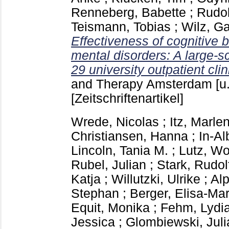
Renneberg, Babette
;
Rudol
Teismann, Tobias
;
Wilz, Ga
Effectiveness of cognitive b
mental disorders: A large-sc
29 university outpatient clin
and Therapy Amsterdam [u.
[Zeitschriftenartikel]
Wrede, Nicolas
;
Itz, Marle
Christiansen, Hanna
;
In-Al
Lincoln, Tania M.
;
Lutz, Wo
Rubel, Julian
;
Stark, Rudol
Katja
;
Willutzki, Ulrike
;
Alp
Stephan
;
Berger, Elisa-Mar
Equit, Monika
;
Fehm, Lydi
Jessica
;
Glombiewski, Juli