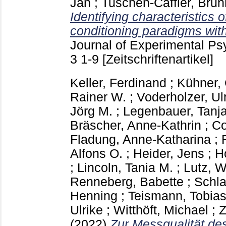
Jan
;
Tuschen-Caffier, Bru
Identifying characteristics 
conditioning paradigms wit
Journal of Experimental P
3
1-9
[Zeitschriftenartikel]
Keller, Ferdinand
;
Kühner, 
Rainer W.
;
Voderholzer, Ul
Jörg M.
;
Legenbauer, Tanj
Bräscher, Anne-Kathrin
;
Co
Fladung, Anne-Katharina
;
Alfons O.
;
Heider, Jens
;
H
;
Lincoln, Tania M.
;
Lutz, 
Renneberg, Babette
;
Schla
Henning
;
Teismann, Tobia
Ulrike
;
Witthöft, Michael
;
Z
(2022)
Zur Messqualität de