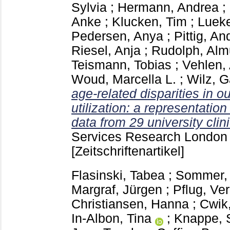
Sylvia
;
Hermann, Andrea
;
Anke
;
Klucken, Tim
;
Lueke
Pedersen, Anya
;
Pittig, An
Riesel, Anja
;
Rudolph, Alm
Teismann, Tobias
;
Vehlen,
Woud, Marcella L.
;
Wilz, G
age-related disparities in 
utilization: a representation
data from 29 university cli
Services Research Londo
[Zeitschriftenartikel]
Flasinski, Tabea
;
Sommer, 
Margraf, Jürgen
;
Pflug, Ve
Christiansen, Hanna
;
Cwik
In-Albon, Tina
;
Knappe, 