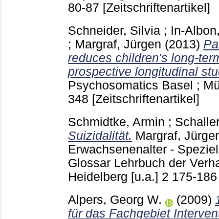
80-87
[Zeitschriftenartikel]
Schneider, Silvia
;
In-Albon
;
Margraf, Jürgen
(2013)
Pa
reduces children's long-te
prospective longitudinal stu
Psychosomatics Basel ; Mü
348
[Zeitschriftenartikel]
Schmidtke, Armin
;
Schaller
Suizidalität.
Margraf, Jürge
Erwachsenenalter - Speziell
Glossar Lehrbuch der Verha
Heidelberg [u.a.]
2
175-18
Alpers, Georg W.
(2009)
für das Fachgebiet Interven