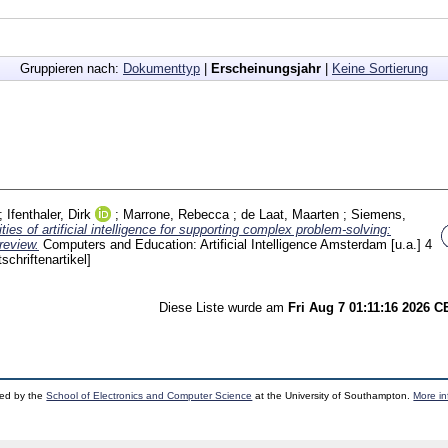
Gruppieren nach:
Dokumenttyp
|
Erscheinungsjahr
|
Keine Sortierung
;
Ifenthaler, Dirk
;
Marrone, Rebecca
;
de Laat, Maarten
;
Siemens,
ties of artificial intelligence for supporting complex problem-solving:
review.
Computers and Education: Artificial Intelligence Amsterdam [u.a.]
4
tschriftenartikel]
Diese Liste wurde am
Fri Aug 7 01:11:16 2026 
ped by the
School of Electronics and Computer Science
at the University of Southampton.
More in