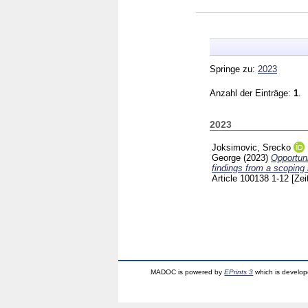
Springe zu:
2023
Anzahl der Einträge:
1
.
2023
Joksimovic, Srecko
George
(2023)
Opportuni
findings from a scoping 
Article 100138
1-12
[Zei
MADOC is powered by
EPrints 3
which is develo