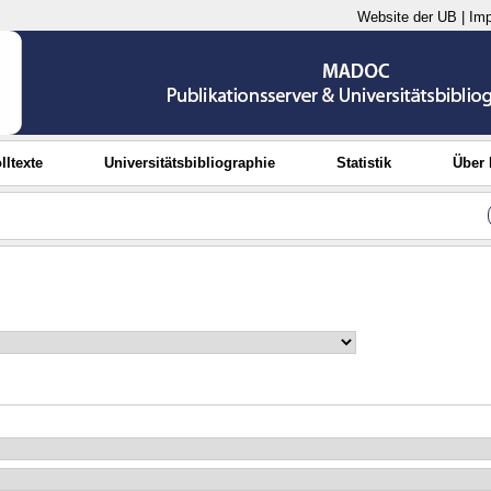
Website der UB
|
Im
lltexte
Universitätsbibliographie
Statistik
Über