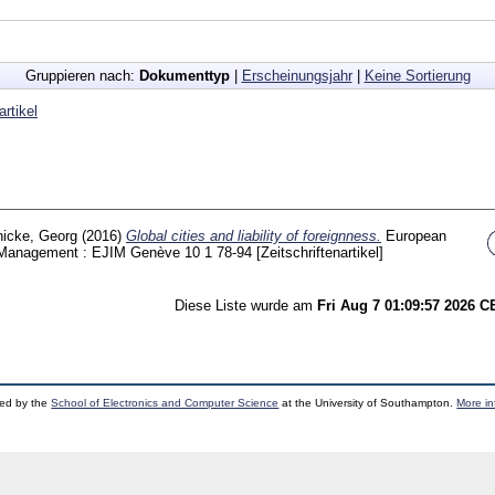
Gruppieren nach:
Dokumenttyp
|
Erscheinungsjahr
|
Keine Sortierung
artikel
icke, Georg
(2016)
Global cities and liability of foreignness.
European
al Management : EJIM Genève
10 1
78-94
[Zeitschriftenartikel]
Diese Liste wurde am
Fri Aug 7 01:09:57 2026 
ped by the
School of Electronics and Computer Science
at the University of Southampton.
More in