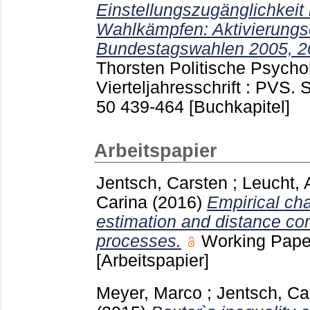
Einstellungszugänglichkeit
Wahlkämpfen: Aktivierungse
Bundestagswahlen 2005, 2
Thorsten
Politische Psychol
Vierteljahresschrift : PVS
50
439-464
[Buchkapitel]
Arbeitspapier
Jentsch, Carsten
;
Leucht,
Carina
(2016)
Empirical cha
estimation and distance corr
processes.
Working Pape
[Arbeitspapier]
Meyer, Marco
;
Jentsch, Ca