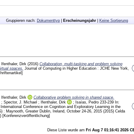
Gruppieren nach:
Dokumenttyp
|
Erscheinungsjahr
|
Keine Sortierung
;
Ifenthaler, Dirk
(2016)
Collaboration, multi-tasking and problem solving
irtual spaces.
Journal of Computing in Higher Education : JCHE New York,
hriftenartikel]
;
Ifenthaler, Dirk
Collaborative problem solving in shared space.
;
Spector, J. Michael
;
Ifenthaler, Dirk
;
Isaías, Pedro
233-239
In:
 International Conference on Cognition and Exploratory Learning in the
) : Maynooth, Greater Dublin, Ireland, October 24-26, 2015 (2015)
Celda
d)
[Konferenzveröffentlichung]
Diese Liste wurde am
Fri Aug 7 01:16:41 2026 