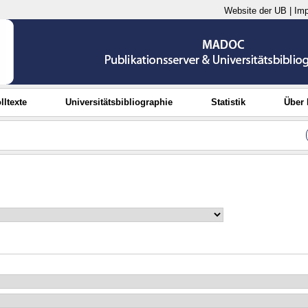
Website der UB
|
Im
lltexte
Universitätsbibliographie
Statistik
Über