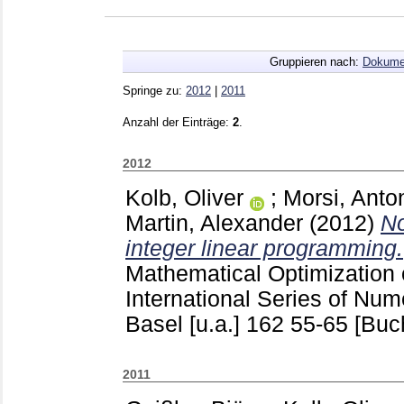
Gruppieren nach:
Dokume
Springe zu:
2012
|
2011
Anzahl der Einträge:
2
.
2012
Kolb, Oliver
;
Morsi, Anto
Martin, Alexander
(2012)
No
integer linear programming.
Mathematical Optimization
International Series of Nu
Basel [u.a.]
162
55-65
[Buc
2011