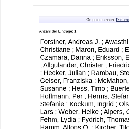
Gruppieren nach:
Dokume
Anzahl der Einträge:
1
.
Forstner, Andreas J.
;
Awasthi
Christiane
;
Maron, Eduard
;
E
Czamara, Darina
;
Eriksson, E
;
Allgulander, Christer
;
Friedri
;
Hecker, Julian
;
Rambau, Ste
Geiser, Franziska
;
McMahon, 
Susanne
;
Hess, Timo
;
Buerfe
Hoffmann, Per
;
Herms, Stefa
Stefanie
;
Kockum, Ingrid
;
Ol
Lars
;
Weber, Heike
;
Alpers, 
Fehm, Lydia
;
Fydrich, Thoma
Hamm, Alfons O.
;
Kircher, Til