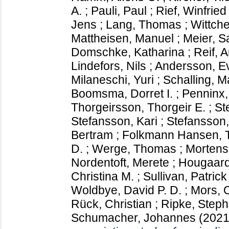
A.
;
Pauli, Paul
;
Rief, Winfried
Jens
;
Lang, Thomas
;
Wittche
Mattheisen, Manuel
;
Meier, S
Domschke, Katharina
;
Reif, 
Lindefors, Nils
;
Andersson, E
Milaneschi, Yuri
;
Schalling, M
Boomsma, Dorret I.
;
Penninx,
Thorgeirsson, Thorgeir E.
;
St
Stefansson, Kari
;
Stefansson,
Bertram
;
Folkmann Hansen,
D.
;
Werge, Thomas
;
Mortens
Nordentoft, Merete
;
Hougaard
Christina M.
;
Sullivan, Patrick
Woldbye, David P. D.
;
Mors, 
Rück, Christian
;
Ripke, Step
Schumacher, Johannes
(202