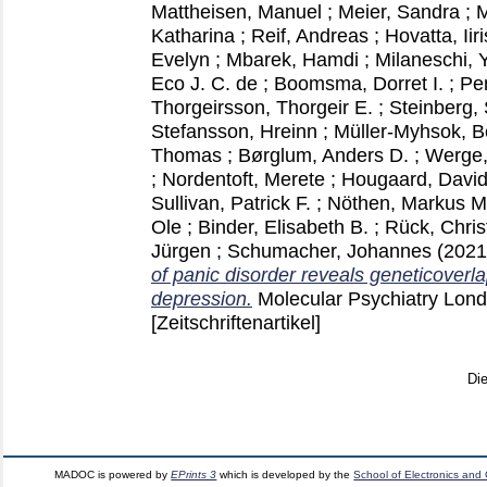
Mattheisen, Manuel
;
Meier, Sandra
;
M
Katharina
;
Reif, Andreas
;
Hovatta, Iiri
Evelyn
;
Mbarek, Hamdi
;
Milaneschi, Y
Eco J. C. de
;
Boomsma, Dorret I.
;
Pe
Thorgeirsson, Thorgeir E.
;
Steinberg,
Stefansson, Hreinn
;
Müller-Myhsok, B
Thomas
;
Børglum, Anders D.
;
Werge
;
Nordentoft, Merete
;
Hougaard, David
Sullivan, Patrick F.
;
Nöthen, Markus M
Ole
;
Binder, Elisabeth B.
;
Rück, Chris
Jürgen
;
Schumacher, Johannes
(202
of panic disorder reveals geneticoverl
depression.
Molecular Psychiatry Lon
[Zeitschriftenartikel]
Di
MADOC is powered by
EPrints 3
which is developed by the
School of Electronics and