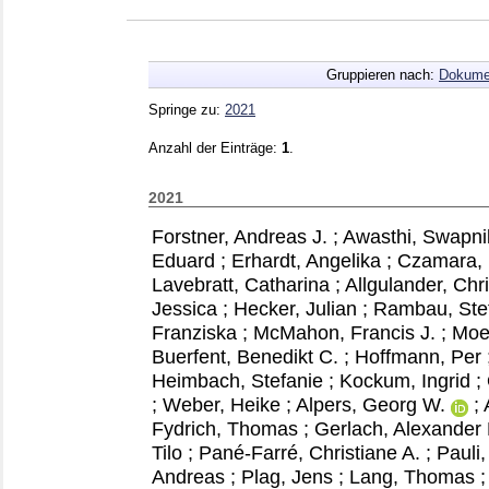
Gruppieren nach:
Dokume
Springe zu:
2021
Anzahl der Einträge:
1
.
2021
Forstner, Andreas J.
;
Awasthi, Swapni
Eduard
;
Erhardt, Angelika
;
Czamara, 
Lavebratt, Catharina
;
Allgulander, Chri
Jessica
;
Hecker, Julian
;
Rambau, Ste
Franziska
;
McMahon, Francis J.
;
Moe
Buerfent, Benedikt C.
;
Hoffmann, Per
Heimbach, Stefanie
;
Kockum, Ingrid
;
;
Weber, Heike
;
Alpers, Georg W.
;
Fydrich, Thomas
;
Gerlach, Alexander 
Tilo
;
Pané-Farré, Christiane A.
;
Pauli,
Andreas
;
Plag, Jens
;
Lang, Thomas