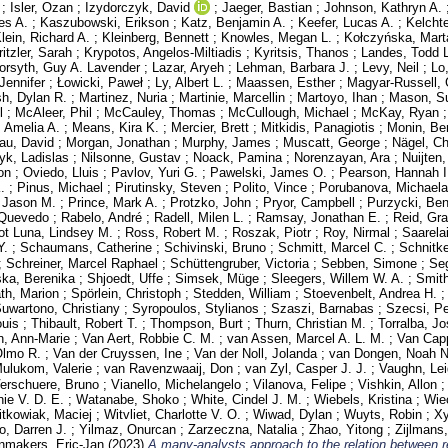
;
Isler, Ozan
;
Izydorczyk, David
;
Jaeger, Bastian
;
Johnson, Kathryn A.
es A.
;
Kaszubowski, Erikson
;
Katz, Benjamin A.
;
Keefer, Lucas A.
;
Kelcht
lein, Richard A.
;
Kleinberg, Bennett
;
Knowles, Megan L.
;
Kołczyńska, Mart
ritzler, Sarah
;
Krypotos, Angelos-Miltiadis
;
Kyritsis, Thanos
;
Landes, Todd L
orsyth, Guy A. Lavender
;
Lazar, Aryeh
;
Lehman, Barbara J.
;
Levy, Neil
;
Lo
Jennifer
;
Łowicki, Paweł
;
Ly, Albert L.
;
Maassen, Esther
;
Magyar-Russell, 
h, Dylan R.
;
Martinez, Nuria
;
Martinie, Marcellin
;
Martoyo, Ihan
;
Mason, S
l
;
McAleer, Phil
;
McCauley, Thomas
;
McCullough, Michael
;
McKay, Ryan
 Amelia A.
;
Means, Kira K.
;
Mercier, Brett
;
Mitkidis, Panagiotis
;
Monin, Be
au, David
;
Morgan, Jonathan
;
Murphy, James
;
Muscatt, George
;
Nägel, Ch
yk, Ladislas
;
Nilsonne, Gustav
;
Noack, Pamina
;
Norenzayan, Ara
;
Nuijten
on
;
Oviedo, Lluis
;
Pavlov, Yuri G.
;
Pawelski, James O.
;
Pearson, Hannah I
.
;
Pinus, Michael
;
Pirutinsky, Steven
;
Polito, Vince
;
Porubanova, Michaela
 Jason M.
;
Prince, Mark A.
;
Protzko, John
;
Pryor, Campbell
;
Purzycki, Be
n Quevedo
;
Rabelo, André
;
Radell, Milen L.
;
Ramsay, Jonathan E.
;
Reid, Gr
ot Luna, Lindsey M.
;
Ross, Robert M.
;
Roszak, Piotr
;
Roy, Nirmal
;
Saarela
Y.
;
Schaumans, Catherine
;
Schivinski, Bruno
;
Schmitt, Marcel C.
;
Schnitke
;
Schreiner, Marcel Raphael
;
Schüttengruber, Victoria
;
Sebben, Simone
;
Se
ka, Berenika
;
Shjoedt, Uffe
;
Simsek, Müge
;
Sleegers, Willem W. A.
;
Smith
th, Marion
;
Spörlein, Christoph
;
Stedden, William
;
Stoevenbelt, Andrea H.
uwartono, Christiany
;
Syropoulos, Stylianos
;
Szaszi, Barnabas
;
Szecsi, Pe
ouis
;
Thibault, Robert T.
;
Thompson, Burt
;
Thurn, Christian M.
;
Torralba, Jo
in, Ann-Marie
;
Van Aert, Robbie C. M.
;
van Assen, Marcel A. L. M.
;
Van Capp
Olmo R.
;
Van der Cruyssen, Ine
;
Van der Noll, Jolanda
;
van Dongen, Noah N
ulukom, Valerie
;
van Ravenzwaaij, Don
;
van Zyl, Casper J. J.
;
Vaughn, Le
erschuere, Bruno
;
Vianello, Michelangelo
;
Vilanova, Felipe
;
Vishkin, Allon
ie V. D. E.
;
Watanabe, Shoko
;
White, Cindel J. M.
;
Wiebels, Kristina
;
Wie
tkowiak, Maciej
;
Witvliet, Charlotte V. O.
;
Wiwad, Dylan
;
Wuyts, Robin
;
Xy
o, Darren J.
;
Yilmaz, Onurcan
;
Zarzeczna, Natalia
;
Zhao, Yitong
;
Zijlmans
makers, Eric-Jan
(2023)
A many-analysts approach to the relation between re