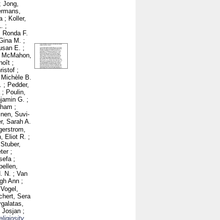
;
Jong,
ermans,
a
;
Koller,
.
;
, Ronda F.
Gina M.
;
usan E.
;
;
McMahon,
noît
;
ristof
;
, Michèle B.
.
;
Pedder,
;
Poulin,
njamin G.
;
aham
;
inen, Suvi-
r, Sarah A.
gerstrom,
, Eliot R.
;
;
Stuber,
ter
;
sefa
;
ellen,
. N.
;
Van
igh Ann
;
;
Vogel,
chert, Sera
galatas,
, Josjan
;
ligiosity