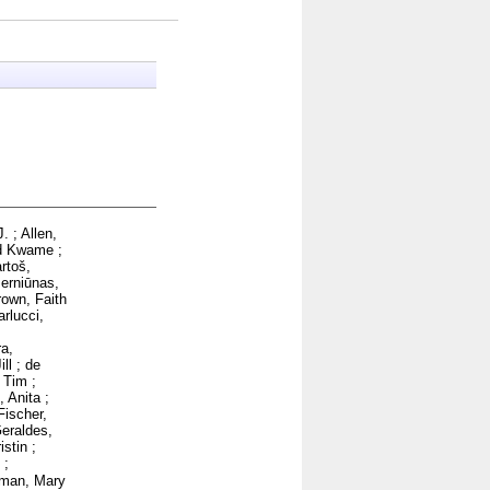
J.
;
Allen,
d Kwame
;
rtoš,
erniūnas,
rown, Faith
arlucci,
a,
ll
;
de
 Tim
;
, Anita
;
Fischer,
eraldes,
istin
;
;
nman, Mary