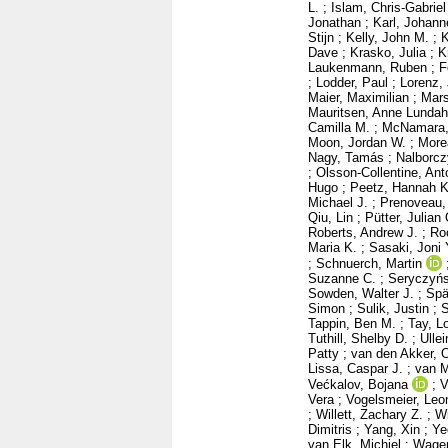
L.
;
Islam, Chris-Gabriel
Jonathan
;
Karl, Johann
Stijn
;
Kelly, John M.
;
K
Dave
;
Krasko, Julia
;
K
Laukenmann, Ruben
;
F
;
Lodder, Paul
;
Lorenz, 
Maier, Maximilian
;
Mars
Mauritsen, Anne Lundah
Camilla M.
;
McNamara,
Moon, Jordan W.
;
More
Nagy, Tamás
;
Nalborcz
;
Olsson-Collentine, Ant
Hugo
;
Peetz, Hannah K
Michael J.
;
Prenoveau,
Qiu, Lin
;
Pütter, Julia
Roberts, Andrew J.
;
Ro
Maria K.
;
Sasaki, Joni 
;
Schnuerch, Martin
Suzanne C.
;
Seryczyńs
Sowden, Walter J.
;
Spä
Simon
;
Sulik, Justin
;
S
Tappin, Ben M.
;
Tay, L
Tuthill, Shelby D.
;
Ulle
Patty
;
van den Akker, 
Lissa, Caspar J.
;
van M
Većkalov, Bojana
;
V
Vera
;
Vogelsmeier, Leon
;
Willett, Zachary Z.
;
Wi
Dimitris
;
Yang, Xin
;
Ye
van Elk, Michiel
;
Wagen