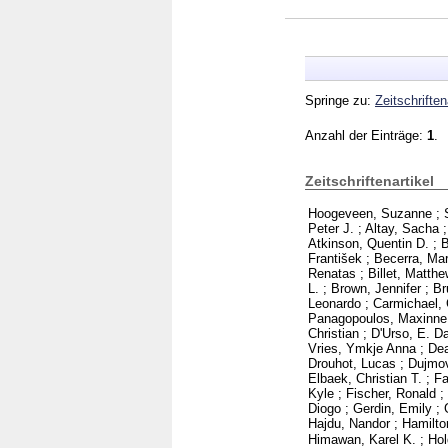
Springe zu:
Zeitschriften
Anzahl der Einträge:
1
.
Zeitschriftenartikel
Hoogeveen, Suzanne
;
Peter J.
;
Altay, Sacha
Atkinson, Quentin D.
;
B
František
;
Becerra, Mar
Renatas
;
Billet, Matthe
L.
;
Brown, Jennifer
;
Br
Leonardo
;
Carmichael, 
Panagopoulos, Maxinne
Christian
;
D'Urso, E. D
Vries, Ymkje Anna
;
Dea
Drouhot, Lucas
;
Dujmov
Elbaek, Christian T.
;
Fa
Kyle
;
Fischer, Ronald
;
Diogo
;
Gerdin, Emily
;
Hajdu, Nandor
;
Hamilto
Himawan, Karel K.
;
Hol