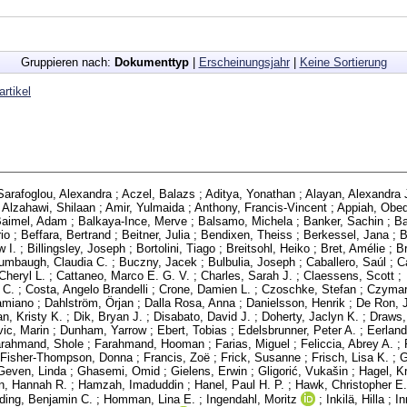
Gruppieren nach:
Dokumenttyp
|
Erscheinungsjahr
|
Keine Sortierung
artikel
Sarafoglou, Alexandra
;
Aczel, Balazs
;
Aditya, Yonathan
;
Alayan, Alexandra 
;
Alzahawi, Shilaan
;
Amir, Yulmaida
;
Anthony, Francis-Vincent
;
Appiah, Obe
aimel, Adam
;
Balkaya-Ince, Merve
;
Balsamo, Michela
;
Banker, Sachin
;
Ba
io
;
Beffara, Bertrand
;
Beitner, Julia
;
Bendixen, Theiss
;
Berkessel, Jana
;
B
w I.
;
Billingsley, Joseph
;
Bortolini, Tiago
;
Breitsohl, Heiko
;
Bret, Amélie
;
B
umbaugh, Claudia C.
;
Buczny, Jacek
;
Bulbulia, Joseph
;
Caballero, Saúl
;
C
Cheryl L.
;
Cattaneo, Marco E. G. V.
;
Charles, Sarah J.
;
Claessens, Scott
;
 C.
;
Costa, Angelo Brandelli
;
Crone, Damien L.
;
Czoschke, Stefan
;
Czymar
amiano
;
Dahlström, Örjan
;
Dalla Rosa, Anna
;
Danielsson, Henrik
;
De Ron, Ji
n, Kristy K.
;
Dik, Bryan J.
;
Disabato, David J.
;
Doherty, Jaclyn K.
;
Draws,
ic, Marin
;
Dunham, Yarrow
;
Ebert, Tobias
;
Edelsbrunner, Peter A.
;
Eerland
rahmand, Shole
;
Farahmand, Hooman
;
Farias, Miguel
;
Feliccia, Abrey A.
;
Fisher-Thompson, Donna
;
Francis, Zoë
;
Frick, Susanne
;
Frisch, Lisa K.
;
G
Geven, Linda
;
Ghasemi, Omid
;
Gielens, Erwin
;
Gligorić, Vukašin
;
Hagel, Kr
n, Hannah R.
;
Hamzah, Imaduddin
;
Hanel, Paul H. P.
;
Hawk, Christopher E.
ding, Benjamin C.
;
Homman, Lina E.
;
Ingendahl, Moritz
;
Inkilä, Hilla
;
I