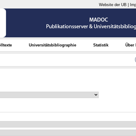
Website der UB
|
Im
lltexte
Universitätsbibliographie
Statistik
Über