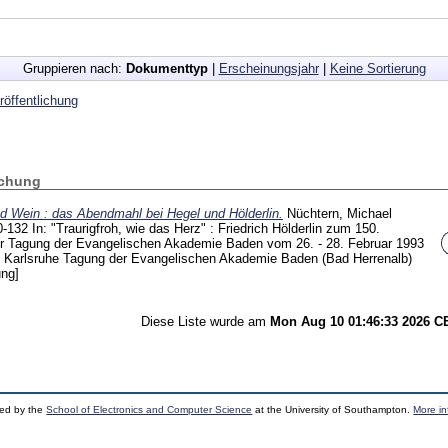
Gruppieren nach:
Dokumenttyp
|
Erscheinungsjahr
|
Keine Sortierung
öffentlichung
ichung
nd Wein : das Abendmahl bei Hegel und Hölderlin.
Nüchtern, Michael
0-132
In: "Traurigfroh, wie das Herz" : Friedrich Hölderlin zum 150.
ner Tagung der Evangelischen Akademie Baden vom 26. - 28. Februar 1993
) Karlsruhe
Tagung der Evangelischen Akademie Baden (Bad Herrenalb)
ung]
Diese Liste wurde am
Mon Aug 10 01:46:33 2026 
ped by the
School of Electronics and Computer Science
at the University of Southampton.
More in