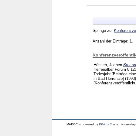
Springe zu:
Konferenzver
Anzahl der Einträge:
1
.
Konferenzveröffentl
Hörisch, Jochen
Brot u
Herrenalber Forum
8
12
Todesjahr [Beiträge ei
in Bad Herrenalb] (1993
[Konferenzveröffentlich
MADOC is powered by
EPrints 3
which is develo