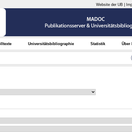
Website der UB
|
Im
lltexte
Universitätsbibliographie
Statistik
Über