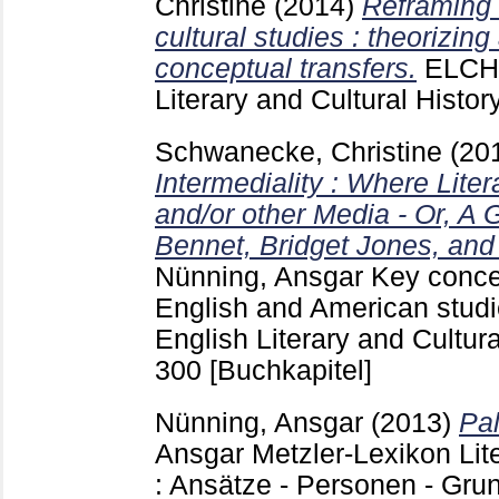
Christine
(2014)
Reframing 
cultural studies : theorizin
conceptual transfers.
ELCH 
Literary and Cultural Histor
Schwanecke, Christine
(20
Intermediality : Where Liter
and/or other Media - Or, A G
Bennet, Bridget Jones, and 
Nünning, Ansgar
Key concep
English and American studi
English Literary and Cultura
300
[Buchkapitel]
Nünning, Ansgar
(2013)
Pal
Ansgar
Metzler-Lexikon Lite
: Ansätze - Personen - Grund