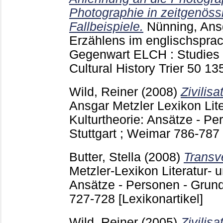
Photographie in zeitgenös
Fallbeispiele.
Nünning, Ans
Erzählens im englischspra
Gegenwart ELCH : Studies i
Cultural History Trier
50
13
Wild, Reiner
(2008)
Zivilisa
Ansgar
Metzler Lexikon Lite
Kulturtheorie: Ansätze - Pe
Stuttgart ; Weimar
786-787
Butter, Stella
(2008)
Transve
Metzler-Lexikon Literatur- u
Ansätze - Personen - Grundbe
727-728
[Lexikonartikel]
Wild, Reiner
(2005)
Zivilisa