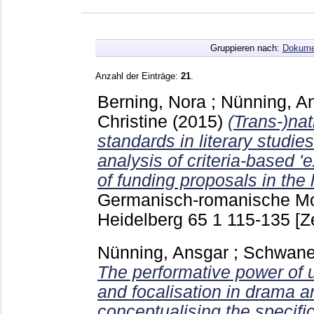
Gruppieren nach:
Dokume
Anzahl der Einträge:
21
.
Berning, Nora
;
Nünning, A
Christine
(2015)
(Trans-)nat
standards in literary studie
analysis of criteria-based '
of funding proposals in the
Germanisch-romanische Mo
Heidelberg
65 1
115-135
[Z
Nünning, Ansgar
;
Schwanec
The performative power of u
and focalisation in drama an
conceptualising the specific