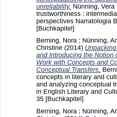
unreliability.
Nünning, Vera
trustworthiness : intermedia
perspectives Narratologia B
[Buchkapitel]
Berning, Nora
;
Nünning, A
Christine
(2014)
Unpacking 
and Introducing the Notion 
Work with Concepts and Co
Conceptual Transfers.
Bern
concepts in literary and cult
and analyzing conceptual t
in English Literary and Cult
35
[Buchkapitel]
Berning, Nora
;
Nünning, A