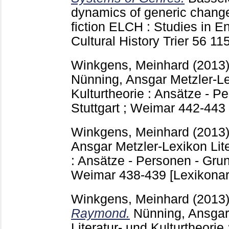
dynamics of generic chang
fiction ELCH : Studies in En
Cultural History Trier
56
11
Winkgens, Meinhard
(2013
Nünning, Ansgar
Metzler-Le
Kulturtheorie : Ansätze - P
Stuttgart ; Weimar
442-443
Winkgens, Meinhard
(2013
Ansgar
Metzler-Lexikon Lite
: Ansätze - Personen - Grund
Weimar
438-439
[Lexikonar
Winkgens, Meinhard
(2013
Raymond.
Nünning, Ansgar
Literatur- und Kulturtheorie