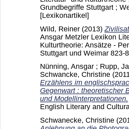
Grundbegriffe Stuttgart ; 
[Lexikonartikel]
Wild, Reiner
(2013)
Zivilisa
Ansgar
Metzler Lexikon Lite
Kulturtheorie: Ansätze - Pe
Stuttgart und Weimar
823-
Nünning, Ansgar
;
Rupp, J
Schwancke, Christine
(201
Erzählens im englischspra
Gegenwart : theoretischer
und Modellinterpretationen.
English Literary and Cultura
Schwanecke, Christine
(20
Anlehnung an die Photograp