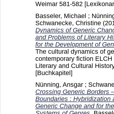
Weimar
581-582
[Lexikonar
Basseler, Michael
;
Nünning
Schwanecke, Christine
(20
Dynamics of Generic Chang
and Problems of Literary H
for the Development of Gen
The cultural dynamics of g
contemporary fiction ELCH :
Literary and Cultural Histor
[Buchkapitel]
Nünning, Ansgar
;
Schwanec
Crossing Generic Borders –
Boundaries : Hybridization 
Generic Change and for the
Systems of Genres.
Bassel