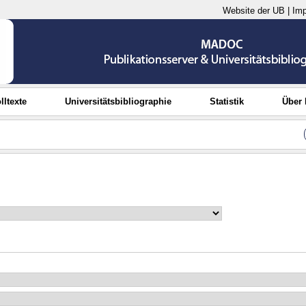
Website der UB
|
Im
lltexte
Universitätsbibliographie
Statistik
Über