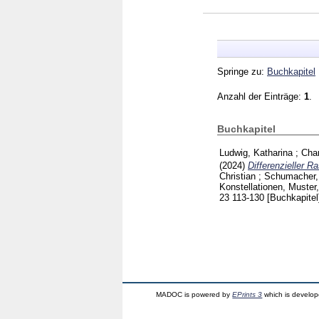
Springe zu:
Buchkapitel
Anzahl der Einträge:
1
.
Buchkapitel
Ludwig, Katharina
;
Cha
(2024)
Differenzieller R
Christian
;
Schumacher, 
Konstellationen, Muste
23
113-130
[Buchkapitel
MADOC is powered by
EPrints 3
which is develo