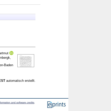
artmut
nbergk,
den-Baden
CEST
automatisch erstellt.
formation and software credits
.