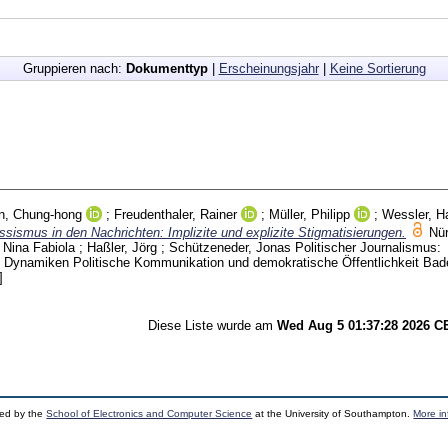
Gruppieren nach:
Dokumenttyp
|
Erscheinungsjahr
|
Keine Sortierung
n, Chung-hong
;
Freudenthaler, Rainer
;
Müller, Philipp
;
Wessler, H
assismus in den Nachrichten: Implizite und explizite Stigmatisierungen.
Nür
Nina Fabiola
;
Haßler, Jörg
;
Schützeneder, Jonas
Politischer Journalismus:
r, Dynamiken Politische Kommunikation und demokratische Öffentlichkeit Ba
]
Diese Liste wurde am
Wed Aug 5 01:37:28 2026 
ped by the
School of Electronics and Computer Science
at the University of Southampton.
More in