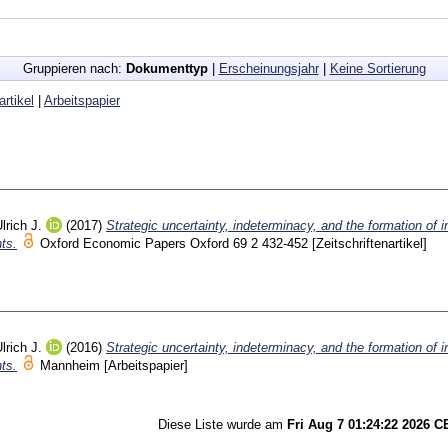
Gruppieren nach:
Dokumenttyp
|
Erscheinungsjahr
|
Keine Sortierung
artikel
|
Arbeitspapier
lrich J.
(2017)
Strategic uncertainty, indeterminacy, and the formation of i
ts.
Oxford Economic Papers Oxford
69 2
432-452
[Zeitschriftenartikel]
lrich J.
(2016)
Strategic uncertainty, indeterminacy, and the formation of i
ts.
Mannheim
[Arbeitspapier]
Diese Liste wurde am
Fri Aug 7 01:24:22 2026 