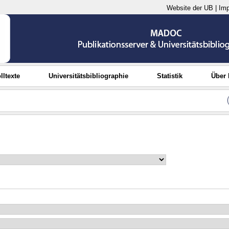
Website der UB
|
Im
lltexte
Universitätsbibliographie
Statistik
Über