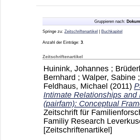
Gruppieren nach:
Dokum
Springe zu:
Zeitschriftenartikel
|
Buchkapitel
Anzahl der Einträge:
3
.
Zeitschriftenartikel
Huinink, Johannes
;
Brüderl
Bernhard
;
Walper, Sabine
Feldhaus, Michael
(2011)
P
Intimate Relationships an
(pairfam): Conceptual Fra
Zeitschrift für Familienfors
Familiy Research Leverku
[Zeitschriftenartikel]