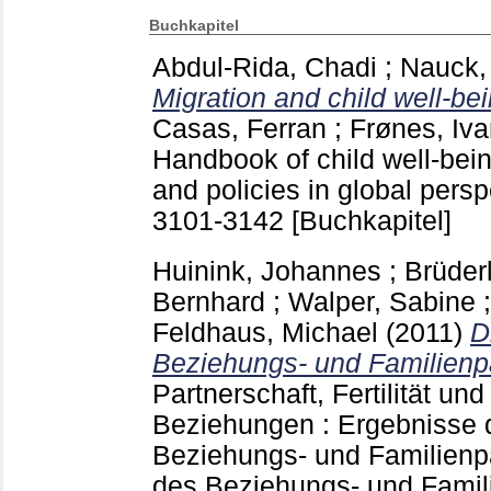
Buchkapitel
Abdul-Rida, Chadi
;
Nauck,
Migration and child well-bei
Casas, Ferran
;
Frønes, Iva
Handbook of child well-bein
and policies in global persp
3101-3142
[Buchkapitel]
Huinink, Johannes
;
Brüderl
Bernhard
;
Walper, Sabine
Feldhaus, Michael
(2011)
D
Beziehungs- und Familienp
Partnerschaft, Fertilität un
Beziehungen : Ergebnisse 
Beziehungs- und Familienpa
des Beziehungs- und Famil