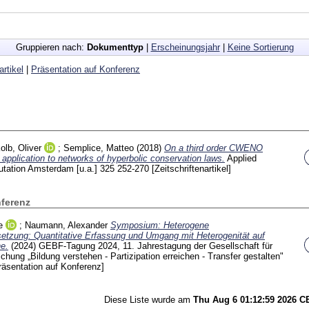
Gruppieren nach:
Dokumenttyp
|
Erscheinungsjahr
|
Keine Sortierung
artikel
|
Präsentation auf Konferenz
olb, Oliver
;
Semplice, Matteo
(2018)
On a third order CWENO
application to networks of hyperbolic conservation laws.
Applied
tation Amsterdam [u.a.]
325
252-270
[Zeitschriftenartikel]
nferenz
e
;
Naumann, Alexander
Symposium: Heterogene
zung: Quantitative Erfassung und Umgang mit Heterogenität auf
e.
(2024)
GEBF-Tagung 2024, 11. Jahrestagung der Gesellschaft für
chung „Bildung verstehen - Partizipation erreichen - Transfer gestalten"
räsentation auf Konferenz]
Diese Liste wurde am
Thu Aug 6 01:12:59 2026 