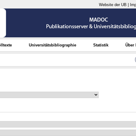
Website der UB
|
Im
lltexte
Universitätsbibliographie
Statistik
Über