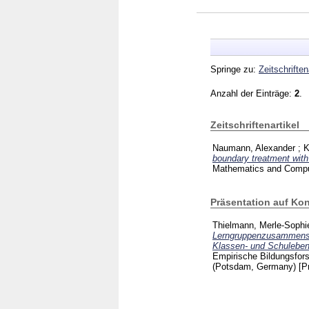
Springe zu:
Zeitschriften
Anzahl der Einträge:
2
.
Zeitschriftenartikel
Naumann, Alexander
;
K
boundary treatment with 
Mathematics and Compu
Präsentation auf Ko
Thielmann, Merle-Sophi
Lerngruppenzusammenset
Klassen- und Schuleben
Empirische Bildungs­fors
(Potsdam, Germany)
[P