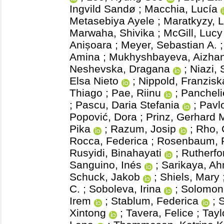
Ingvild Sandø
;
Macchia, Lucía
Metasebiya Ayele
;
Maratkyzy, 
Marwaha, Shivika
;
McGill, Lucy
Anișoara
;
Meyer, Sebastian A.
Amina
;
Mukhyshbayeva, Aizha
Neshevska, Dragana
;
Niazi,
Elsa Nieto
;
Nippold, Franzisk
Thiago
;
Pae, Riinu
;
Pancheli
;
Pascu, Daria Stefania
;
Pavlo
Popović, Dora
;
Prinz, Gerhard 
Pika
;
Razum, Josip
;
Rho, 
Rocca, Federica
;
Rosenbaum, 
Rusyidi, Binahayati
;
Rutherfo
Sanguino, Inés
;
Sarikaya, A
Schuck, Jakob
;
Shiels, Mary
C.
;
Soboleva, Irina
;
Solomoni
Irem
;
Stablum, Federica
;
S
Xintong
;
Tavera, Felice
;
Tayl