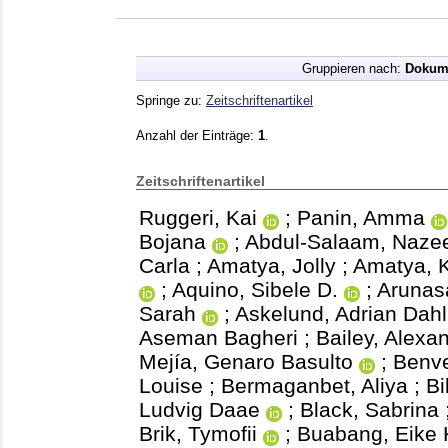
Gruppieren nach:
Dokum
Springe zu:
Zeitschriftenartikel
Anzahl der Einträge:
1
.
Zeitschriftenartikel
Ruggeri, Kai
;
Panin, Amma
Bojana
;
Abdul-Salaam, Naze
Carla
;
Amatya, Jolly
;
Amatya, 
;
Aquino, Sibele D.
;
Arunas
Sarah
;
Askelund, Adrian Dahl
Aseman Bagheri
;
Bailey, Alexa
Mejía, Genaro Basulto
;
Benve
Louise
;
Bermaganbet, Aliya
;
Bi
Ludvig Daae
;
Black, Sabrina
Brik, Tymofii
;
Buabang, Eike 