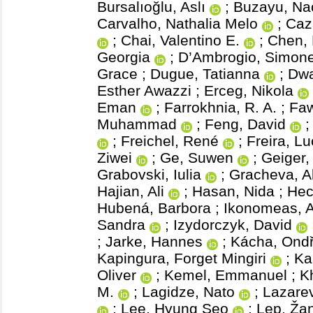
Bursalıoğlu, Aslı
;
Buzayu, Na
Carvalho, Nathalia Melo
;
Caz
;
Chai, Valentino E.
;
Chen, 
Georgia
;
D’Ambrogio, Simon
Grace
;
Dugue, Tatianna
;
Dwa
Esther Awazzi
;
Erceg, Nikola
Eman
;
Farrokhnia, R. A.
;
Fa
Muhammad
;
Feng, David
;
Freichel, René
;
Freira, Lu
Ziwei
;
Ge, Suwen
;
Geiger,
Grabovski, Iulia
;
Gracheva, A
Hajian, Ali
;
Hasan, Nida
;
Hec
Hubená, Barbora
;
Ikonomeas, A
Sandra
;
Izydorczyk, David
;
Jarke, Hannes
;
Kácha, Ondř
Kapingura, Forget Mingiri
;
Ka
Oliver
;
Kemel, Emmanuel
;
K
M.
;
Lagidze, Nato
;
Lazarev
;
Lee, Hyung Seo
;
Lep, Ža