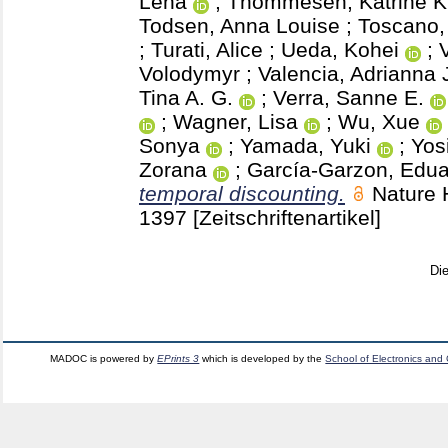
Lena
;
Thommesen, Katrine K
Todsen, Anna Louise
;
Toscano, 
;
Turati, Alice
;
Ueda, Kohei
;
Volodymyr
;
Valencia, Adrianna 
Tina A. G.
;
Verra, Sanne E.
;
Wagner, Lisa
;
Wu, Xue
Sonya
;
Yamada, Yuki
;
Yos
Zorana
;
García-Garzon, Edu
temporal discounting.
Nature
1397
[Zeitschriftenartikel]
Di
MADOC is powered by
EPrints 3
which is developed by the
School of Electronics and