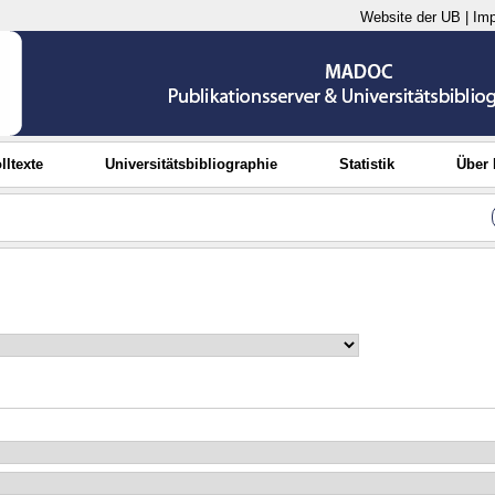
Website der UB
|
Im
lltexte
Universitätsbibliographie
Statistik
Über