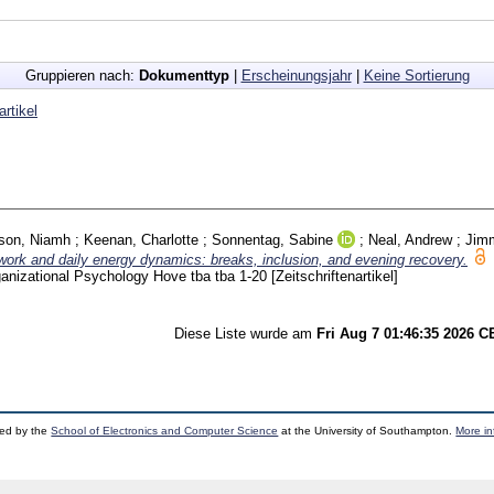
Gruppieren nach:
Dokumenttyp
|
Erscheinungsjahr
|
Keine Sortierung
artikel
son, Niamh
;
Keenan, Charlotte
;
Sonnentag, Sabine
;
Neal, Andrew
;
Jim
work and daily energy dynamics: breaks, inclusion, and evening recovery.
ganizational Psychology Hove
tba tba
1-20
[Zeitschriftenartikel]
Diese Liste wurde am
Fri Aug 7 01:46:35 2026 
ped by the
School of Electronics and Computer Science
at the University of Southampton.
More in