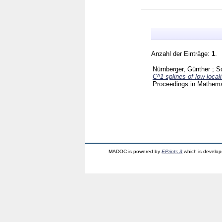
Anzahl der Einträge:
1
.
Nürnberger, Günther
;
S
C^1 splines of low locali
Proceedings in Mathema
MADOC is powered by
EPrints 3
which is develo