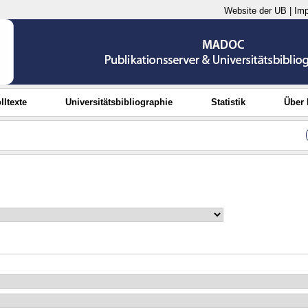
Website der UB
|
Im
lltexte
Universitätsbibliographie
Statistik
Über