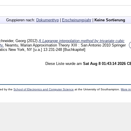
Gruppieren nach:
Dokumenttyp
|
Erscheinungsjahr
|
Keine Sortierung
chneider, Georg
(2012)
A Lagrange interpolation method by trivariate cubic
ty.
Neamtu, Marian
Approximation Theory XIII : San Antonio 2010 Springer
tics New York, NY [u.a.]
13
231-248
[Buchkapitel]
Diese Liste wurde am
Sat Aug 8 01:43:14 2026 
ped by the
School of Electronics and Computer Science
at the University of Southampton.
More in