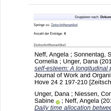
Gruppieren nach:
Dokum
Springe zu:
Zeitschriftenartikel
Anzahl der Einträge:
4
.
Zeitschriftenartikel
Neff, Angela
;
Sonnentag, 
Cornelia
;
Unger, Dana
(20
self-esteem: A longitudinal 
Journal of Work and Organi
Hove
24 2
197-210
[Zeitsch
Unger, Dana
;
Niessen, Cor
Sabine
;
Neff, Angela
(20
Daily time allocation betwee