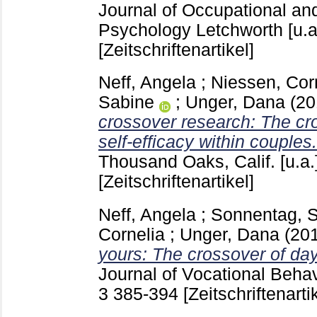
Journal of Occupational an
Psychology Letchworth [u.a
[Zeitschriftenartikel]
Neff, Angela
;
Niessen, Cor
Sabine
;
Unger, Dana
(2
crossover research: The cro
self-efficacy within couples.
Thousand Oaks, Calif. [u.a.
[Zeitschriftenartikel]
Neff, Angela
;
Sonnentag, 
Cornelia
;
Unger, Dana
(20
yours: The crossover of day
Journal of Vocational Beha
3
385-394
[Zeitschriftenarti