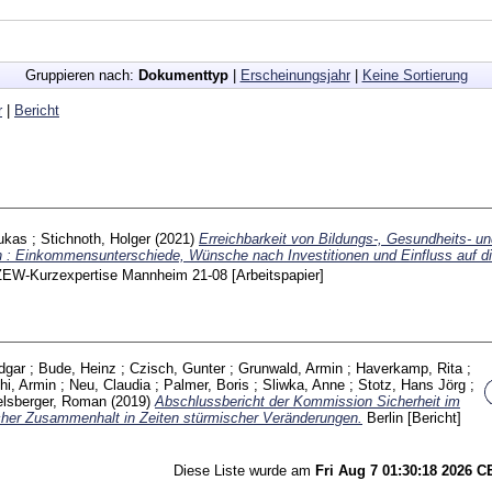
Gruppieren nach:
Dokumenttyp
|
Erscheinungsjahr
|
Keine Sortierung
r
|
Bericht
Lukas
;
Stichnoth, Holger
(2021)
Erreichbarkeit von Bildungs-, Gesundheits- u
en : Einkommensunterschiede, Wünsche nach Investitionen und Einfluss auf d
ZEW-Kurzexpertise Mannheim
21-08
[Arbeitspapier]
dgar
;
Bude, Heinz
;
Czisch, Gunter
;
Grunwald, Armin
;
Haverkamp, Rita
;
hi, Armin
;
Neu, Claudia
;
Palmer, Boris
;
Sliwka, Anne
;
Stotz, Hans Jörg
;
elsberger, Roman
(2019)
Abschlussbericht der Kommission Sicherheit im
icher Zusammenhalt in Zeiten stürmischer Veränderungen.
Berlin
[Bericht]
Diese Liste wurde am
Fri Aug 7 01:30:18 2026 