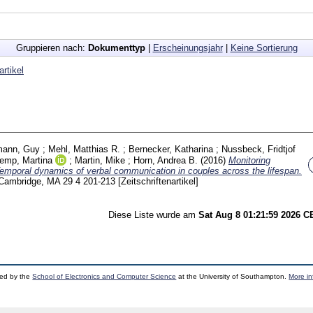
Gruppieren nach:
Dokumenttyp
|
Erscheinungsjahr
|
Keine Sortierung
artikel
ann, Guy
;
Mehl, Matthias R.
;
Bernecker, Katharina
;
Nussbeck, Fridtjof
emp, Martina
;
Martin, Mike
;
Horn, Andrea B.
(2016)
Monitoring
 Temporal dynamics of verbal communication in couples across the lifespan.
 Cambridge, MA
29 4
201-213
[Zeitschriftenartikel]
Diese Liste wurde am
Sat Aug 8 01:21:59 2026 
ped by the
School of Electronics and Computer Science
at the University of Southampton.
More in