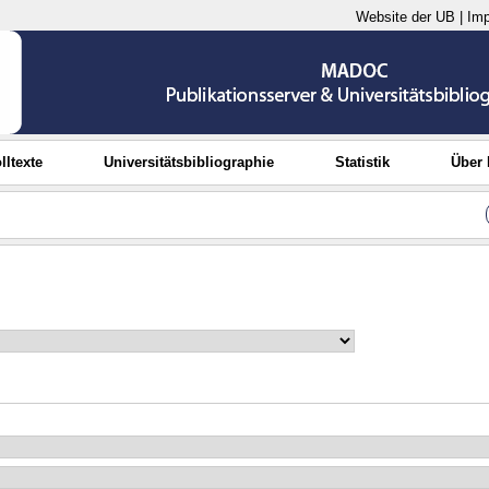
Website der UB
|
Im
lltexte
Universitätsbibliographie
Statistik
Über