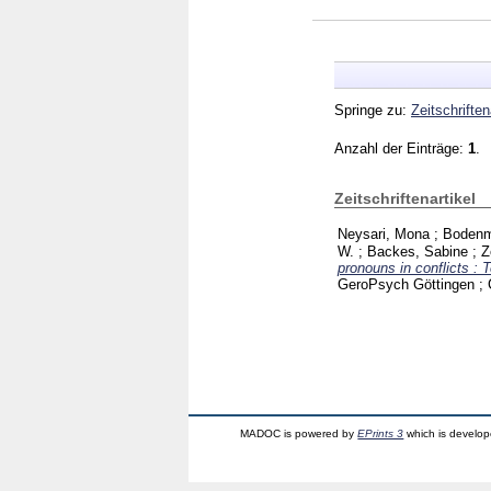
Springe zu:
Zeitschriften
Anzahl der Einträge:
1
.
Zeitschriftenartikel
Neysari, Mona
;
Bodenm
W.
;
Backes, Sabine
;
Z
pronouns in conflicts :
GeroPsych Göttingen ;
MADOC is powered by
EPrints 3
which is develo