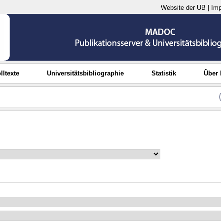
Website der UB
|
Im
lltexte
Universitätsbibliographie
Statistik
Über