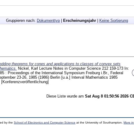
Gruppieren nach:
Dokumenttyp
|
Erscheinungsjahr
|
Keine Sortierung
dding theorems for cones and applications to classes of convex sets
thematics.
Nickel, Karl
Lecture Notes in Computer Science
212
159-173
In:
85 : Proceedings of the International Symposium Freiburg i.Br., Federal
ptember 23-26, 1985 (1986) Berlin [u.a.]
Interval Mathematics 1985
)
[Konferenzveröffentlichung]
Diese Liste wurde am
Sat Aug 8 01:50:56 2026 
ped by the
School of Electronics and Computer Science
at the University of Southampton.
More in