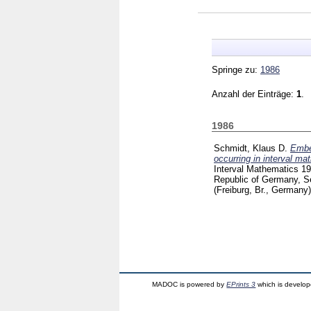
Springe zu:
1986
Anzahl der Einträge:
1
.
1986
Schmidt, Klaus D.
Embe
occurring in interval ma
Interval Mathematics 19
Republic of Germany, Se
(Freiburg, Br., Germany
MADOC is powered by
EPrints 3
which is develo