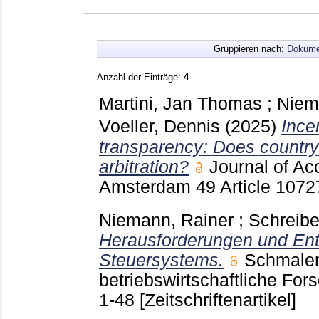
Gruppieren nach:
Dokume
Anzahl der Einträge:
4
.
Martini, Jan Thomas
;
Niem
Voeller, Dennis
(2025)
Ince
transparency: Does country-
arbitration?
Journal of Ac
Amsterdam
49 Article 107
Niemann, Rainer
;
Schreiber
Herausforderungen und Ent
Steuersystems.
Schmalenb
betriebswirtschaftliche Fo
1-48
[Zeitschriftenartikel]