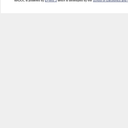
MADOC is powered by
EPrints 3
which is developed by the
School of Electronics and