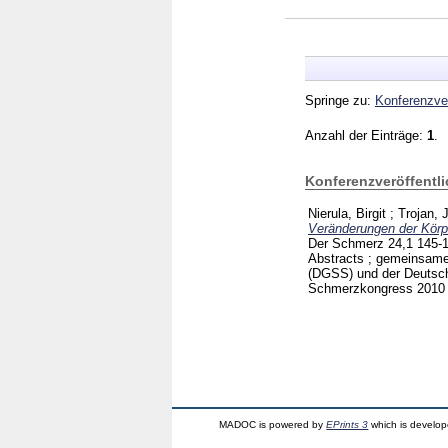
Springe zu:
Konferenzver
Anzahl der Einträge:
1
.
Konferenzveröffentl
Nierula, Birgit
;
Trojan, 
Veränderungen der Körp
Der Schmerz
24,1
145-
Abstracts ; gemeinsam
(DGSS) und der Deutsch
Schmerzkongress 2010
MADOC is powered by
EPrints 3
which is develo