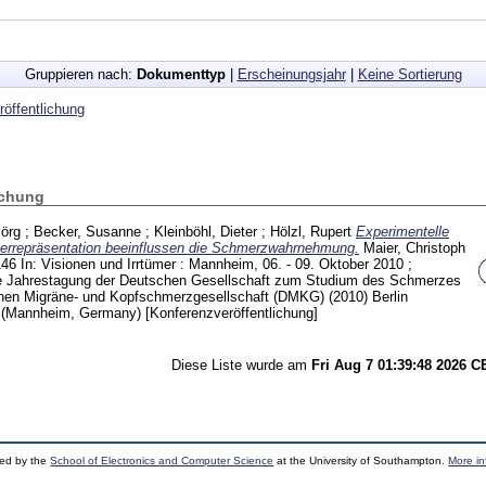
Gruppieren nach:
Dokumenttyp
|
Erscheinungsjahr
|
Keine Sortierung
öffentlichung
ichung
Jörg
;
Becker, Susanne
;
Kleinböhl, Dieter
;
Hölzl, Rupert
Experimentelle
errepräsentation beeinflussen die Schmerzwahrnehmung.
Maier, Christoph
146
In: Visionen und Irrtümer : Mannheim, 06. - 09. Oktober 2010 ;
e Jahrestagung der Deutschen Gesellschaft zum Studium des Schmerzes
en Migräne- und Kopfschmerzgesellschaft (DMKG) (2010) Berlin
 (Mannheim, Germany)
[Konferenzveröffentlichung]
Diese Liste wurde am
Fri Aug 7 01:39:48 2026 
ped by the
School of Electronics and Computer Science
at the University of Southampton.
More in