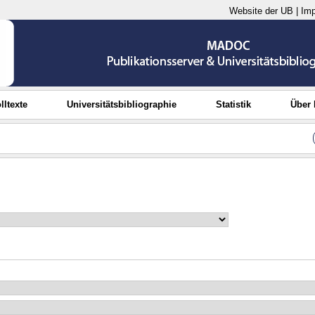
Website der UB
|
Im
lltexte
Universitätsbibliographie
Statistik
Über