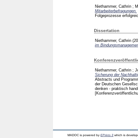
Niethammer, Cathrin
;
M
Mitarbeiterbefragungen.
Folgeprozesse erfolgrei
Dissertation
Niethammer, Cathrin
(2
im Bindungsmanagement
Konferenzveröffentl
Niethammer, Cathrin
;
J
Sicherung der Nachhalti
Abstracts und Programm 
der Deutschen Gesellsc
denken - praktisch hande
[Konferenzveröffentlich
MADOC is powered by
EPrints 3
which is develo