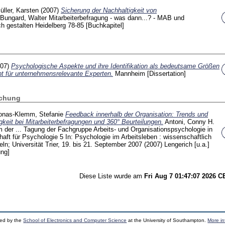
üller, Karsten
(2007)
Sicherung der Nachhaltigkeit von
Bungard, Walter
Mitarbeiterbefragung - was dann...? - MAB und
ch gestalten Heidelberg
78-85
[Buchkapitel]
007)
Psychologische Aspekte und ihre Identifikation als bedeutsame Größen
 für unternehmensrelevante Experten.
Mannheim
[Dissertation]
ichung
onas-Klemm, Stefanie
Feedback innerhalb der Organisation: Trends und
gkeit bei Mitarbeiterbefragungen und 360° Beurteilungen.
Antoni, Conny H.
der ... Tagung der Fachgruppe Arbeits- und Organisationspsychologie in
haft für Psychologie
5
In: Psychologie im Arbeitsleben : wissenschaftlich
ln; Universität Trier, 19. bis 21. September 2007 (2007) Lengerich [u.a.]
ung]
Diese Liste wurde am
Fri Aug 7 01:47:07 2026 
ped by the
School of Electronics and Computer Science
at the University of Southampton.
More in