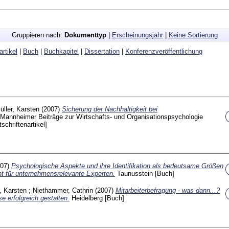
Gruppieren nach:
Dokumenttyp
|
Erscheinungsjahr
|
Keine Sortierung
artikel
|
Buch
|
Buchkapitel
|
Dissertation
|
Konferenzveröffentlichung
üller, Karsten
(2007)
Sicherung der Nachhaltigkeit bei
Mannheimer Beiträge zur Wirtschafts- und Organisationspsychologie
tschriftenartikel]
007)
Psychologische Aspekte und ihre Identifikation als bedeutsame Größen
 für unternehmensrelevante Experten.
Taunusstein
[Buch]
, Karsten
;
Niethammer, Cathrin
(2007)
Mitarbeiterbefragung - was dann...?
 erfolgreich gestalten.
Heidelberg
[Buch]