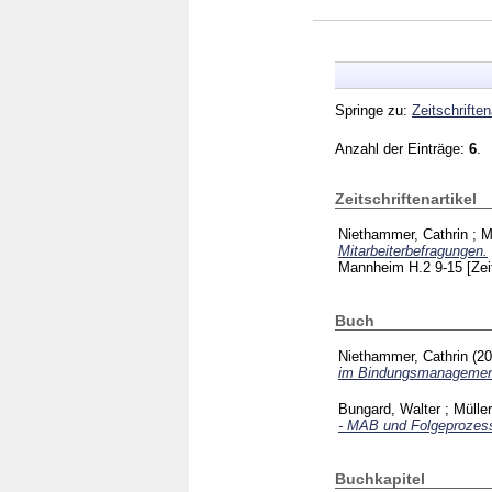
Springe zu:
Zeitschriften
Anzahl der Einträge:
6
.
Zeitschriftenartikel
Niethammer, Cathrin
;
M
Mitarbeiterbefragungen.
Mannheim
H.2
9-15
[Zei
Buch
Niethammer, Cathrin
(2
im Bindungsmanagement
Bungard, Walter
;
Müller
- MAB und Folgeprozesse
Buchkapitel