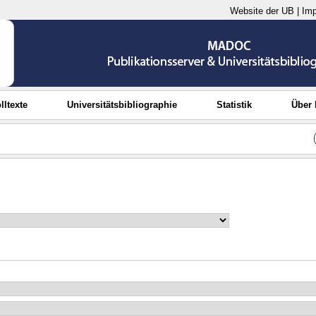
Website der UB
|
Im
lltexte
Universitätsbibliographie
Statistik
Über