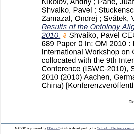
Nikolov, Andriy
;
Pane, Jua
Shvaiko, Pavel
;
Stuckensc
Zamazal, Ondrej
;
Svátek, 
Results of the Ontology Ali
2010.
Shvaiko, Pavel
CEU
689 Paper 0
In: OM-2010 : 
International Workshop on
collocated with the 9th Int
Conference (ISWC-2010), S
2010 (2010) Aachen, Ger
China)
[Konferenzveröffent
Di
MADOC is powered by
EPrints 3
which is developed by the
School of Electronics and