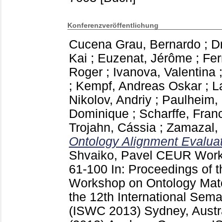
Konferenzveröffentlichung
Cucena Grau, Bernardo
;
Dr
Kai
;
Euzenat, Jérôme
;
Fer
Roger
;
Ivanova, Valentina
;
Kempf, Andreas Oskar
;
L
Nikolov, Andriy
;
Paulheim,
Dominique
;
Scharffe, Fran
Trojahn, Cássia
;
Zamazal, 
Ontology Alignment Evaluati
Shvaiko, Pavel
CEUR Work
61-100
In: Proceedings of t
Workshop on Ontology Matc
the 12th International Sem
(ISWC 2013) Sydney, Austra